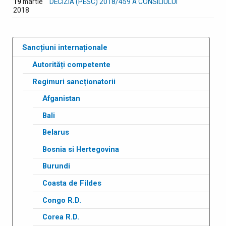
19
martie
DECIZIA (PESC) 2018/459 A CONSILIULUI
2018
Sancțiuni internaționale
Autorități competente
Regimuri sancționatorii
Afganistan
Bali
Belarus
Bosnia si Hertegovina
Burundi
Coasta de Fildes
Congo R.D.
Corea R.D.