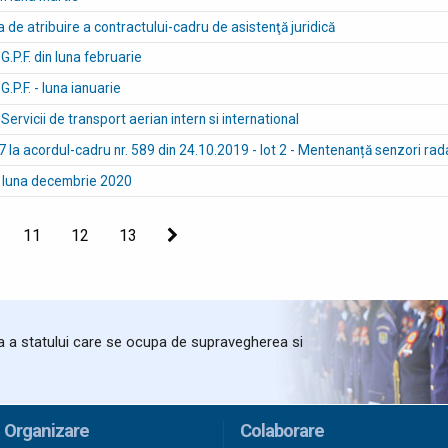
a de atribuire a contractului-cadru de asistenţă juridică
I.G.P.F. din luna februarie
.G.P.F. - luna ianuarie
Servicii de transport aerian intern si international
 7 la acordul-cadru nr. 589 din 24.10.2019 - lot 2 - Mentenanță senzori rad
 în luna decembrie 2020
11
12
13
Următoarea
ta a statului care se ocupa de supravegherea si
Organizare
Colaborare