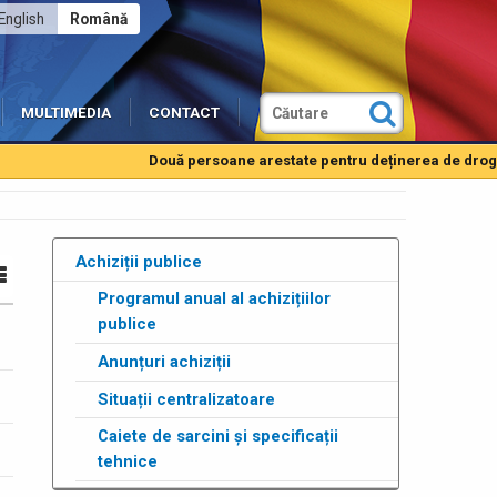
English
Română
MULTIMEDIA
CONTACT
Două persoane arestate pentru deținerea de droguri de
Achiziții publice
Programul anual al achizițiilor
publice
Anunțuri achiziții
Situații centralizatoare
Caiete de sarcini și specificații
tehnice