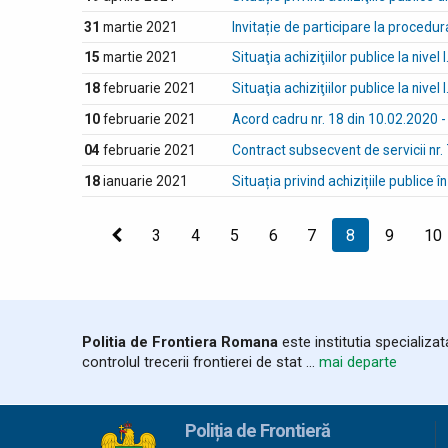
31
martie 2021
Invitație de participare la procedur
15
martie 2021
Situaţia achiziţiilor publice la nivel 
18
februarie 2021
Situaţia achiziţiilor publice la nivel I
10
februarie 2021
Acord cadru nr. 18 din 10.02.2020 - 
04
februarie 2021
Contract subsecvent de servicii nr.
18
ianuarie 2021
Situația privind achizițiile publice
Precedenta
3
4
5
6
7
Sunteți
8
9
10
la
pagina
Politia de Frontiera Romana
este institutia specializa
controlul trecerii frontierei de stat ...
mai departe
Poliția de Frontieră