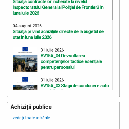
Situaţia contractelor încheiate la nivelul
Inspectoratului General al Poliţiei de Frontieră în
luna iulie 2026
04 august 2026
Situaţia privind achiziţiile directe de la bugetul de
stat în luna iulie 2026
31 iulie 2026
BV15A_04 Dezvoltarea
competențelor tactice esențiale
pentru personalul
31 iulie 2026
BV15A_03 Stagii de conducere auto
specializată
Achiziții publice
30 iulie 2026
Anunț privind planificarea la evaluarea psihologică a
vedeți toate intrările
candidaților recrutați în vederea participării la
concursul de admitere la programul de studii