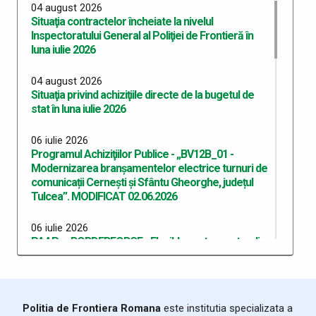
universitare de master profesional
04 august 2026
Situaţia contractelor încheiate la nivelul
Inspectoratului General al Poliţiei de Frontieră în
28 iulie 2026
luna iulie 2026
Inspectoratul Teritorial al Poliției de Frontieră
Giurgiu cedează cu titlu gratuit bunuri materiale
04 august 2026
Situaţia privind achiziţiile directe de la bugetul de
23 iulie 2026
stat în luna iulie 2026
Planificarea la evaluarea psihologică a candidaților
în vederea participării la concursul de admitere la
programele de studii universitare de licență,
06 iulie 2026
Programul Achiziţiilor Publice - „BV12B_01 -
organizate la Academia de Poliție Al I Cuza
Modernizarea branșamentelor electrice turnuri de
comunicații Cernești și Sfântu Gheorghe, județul
15 iulie 2026
Tulcea”. MODIFICAT 02.06.2026
Mijloace de supraveghere terestră
și aeriană a frontierei externe -
BV12A_02
06 iulie 2026
PAAP - „BORDERFORCE - Flexible system extending
automated border surveillance by increased
15 iulie 2026
situational awareness adaptable to uncertain times
Plățile efectuate de Inspectoratul General al Poliției
with unforseen events”
de Frontieră în luna iunie 2026
Politia de Frontiera Romana
este institutia specializata a
06 iulie 2026