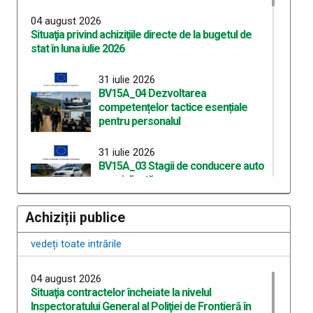
04 august 2026
Situaţia privind achiziţiile directe de la bugetul de
stat în luna iulie 2026
31 iulie 2026
BV15A_04 Dezvoltarea
competențelor tactice esențiale
pentru personalul
31 iulie 2026
BV15A_03 Stagii de conducere auto
specializată
Achiziții publice
30 iulie 2026
Anunț privind planificarea la evaluarea psihologică a
vedeți toate intrările
candidaților recrutați în vederea participării la
concursul de admitere la programul de studii
universitare de master profesional
04 august 2026
Situaţia contractelor încheiate la nivelul
Inspectoratului General al Poliţiei de Frontieră în
28 iulie 2026