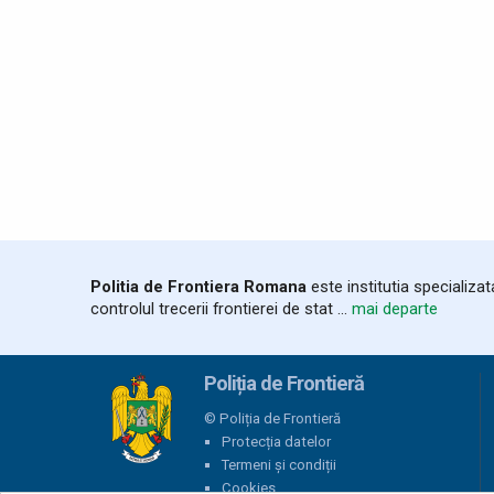
Politia de Frontiera Romana
este institutia specializa
controlul trecerii frontierei de stat ...
mai departe
Poliția de Frontieră
© Poliția de Frontieră
Protecția datelor
Termeni și condiții
Cookies