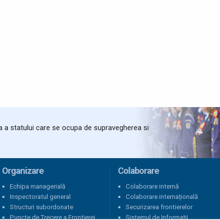
ta a statului care se ocupa de supravegherea si
Organizare
Colaborare
Echipa managerială
Colaborare internă
Inspectoratul general
Colaborare internațională
Structuri subordonate
Securizarea frontierelor
Puncte de Trecere a Frontierei
Sistemul de Informații