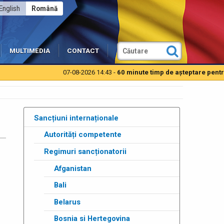
English
Română
MULTIMEDIA
CONTACT
07-08-2026 14:43 -
60 minute timp de aşteptare pentru autot
Sancțiuni internaționale
Autorități competente
Regimuri sancționatorii
Afganistan
Bali
Belarus
Bosnia si Hertegovina