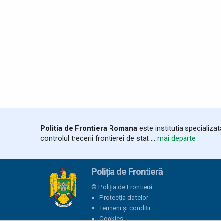
Politia de Frontiera Romana
este institutia specializa
controlul trecerii frontierei de stat ...
mai departe
Poliția de Frontieră
© Poliția de Frontieră
Protecția datelor
Termeni și condiții
Cookies