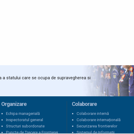
ta a statului care se ocupa de supravegherea si
Organizare
Colaborare
Echipa managerială
Colaborare internă
Inspectoratul general
Colaborare internațională
Structuri subordonate
Securizarea frontierelor
Puncte de Trecere a Frontierei
Sistemul de Informații