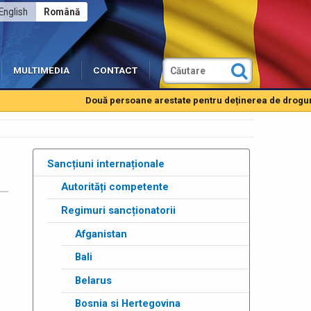
English
Română
MULTIMEDIA
CONTACT
Două persoane arestate pentru deținerea de droguri de ma
Sancțiuni internaționale
Autorități competente
Regimuri sancționatorii
Afganistan
Bali
Belarus
Bosnia si Hertegovina