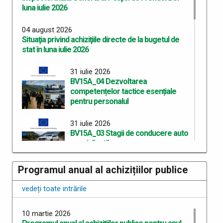
luna iulie 2026
04 august 2026
Situaţia privind achiziţiile directe de la bugetul de
stat în luna iulie 2026
31 iulie 2026
BV15A_04 Dezvoltarea
competențelor tactice esențiale
pentru personalul
31 iulie 2026
BV15A_03 Stagii de conducere auto
specializată
Programul anual al achizițiilor publice
30 iulie 2026
Anunț privind planificarea la evaluarea psihologică a
vedeți toate intrările
candidaților recrutați în vederea participării la
concursul de admitere la programul de studii
universitare de master profesional
10 martie 2026