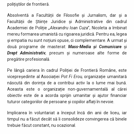
polițiștilor de frontieră.
Absolventă a Facultății de Filosofie și Jurnalism, dar și a
Facultății de Științe Juridice și Administrative din cadrul
Academiei de Poliție
„Alexandru Ioan Cuza
”, Nicoleta a îmbinat
mereu formarea umanistă cu rigoarea juridică. Pentru ea, legea
și empatia nu sunt noțiuni opuse, ci complementare. A urmat și
două programe de masterat:
Mass-Media și Comunicare
și
Drept Administrativ
,
precum și numeroase alte forme de
pregătire profesională.
Pe lângă cariera în cadrul Poliției de Frontieră Române, este
vicepreședinte al Asociației
Pot Fi Erou
,
organizație umanitară
născută din dorința de a contribui activ la o lume mai bună.
Aceasta este o organizație non-guvernamentală al cărei
obiectiv este de a acorda sprijin umanitar și ajutor financiar
tuturor categoriilor de persoane și copiilor aflați în nevoie.
Implicarea în voluntariat a început încă din anii de liceu, iar
timpul nu a făcut decât să îi consolideze convingerea că binele
trebuie făcut constant, nu ocazional.