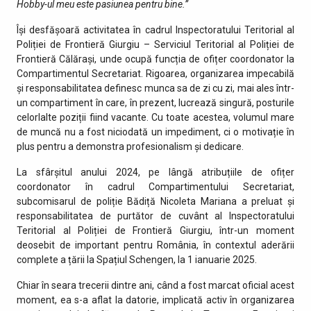
Hobby-ul meu este pasiunea pentru bine.”
Își desfășoară activitatea în cadrul Inspectoratului Teritorial al
Poliției de Frontieră Giurgiu – Serviciul Teritorial al Poliției de
Frontieră Călărași, unde ocupă funcția de ofițer coordonator la
Compartimentul Secretariat. Rigoarea, organizarea impecabilă
și responsabilitatea definesc munca sa de zi cu zi, mai ales într-
un compartiment în care, în prezent, lucrează singură, posturile
celorlalte poziții fiind vacante. Cu toate acestea, volumul mare
de muncă nu a fost niciodată un impediment, ci o motivație în
plus pentru a demonstra profesionalism și dedicare.
La sfârșitul anului 2024, pe lângă atribuțiile de ofițer
coordonator în cadrul Compartimentului Secretariat,
subcomisarul de poliție Bădiță Nicoleta Mariana a preluat și
responsabilitatea de purtător de cuvânt al Inspectoratului
Teritorial al Poliției de Frontieră Giurgiu, într-un moment
deosebit de important pentru România, în contextul aderării
complete a țării la Spațiul Schengen, la 1 ianuarie 2025.
Chiar în seara trecerii dintre ani, când a fost marcat oficial acest
moment, ea s-a aflat la datorie, implicată activ în organizarea