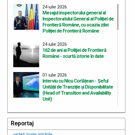
24 iulie 2026
Mesajul inspectorului general al
Inspectoratului General al Poliției de
Frontieră Române, cu ocazia zilei
Poliției de Frontieră Române
24 iulie 2026
162 de ani ai Poliţiei de Frontieră
Române - scurtă istorie în date
01 iulie 2026
Interviu cu Nicu Corlățean - Șeful
Unității de Tranziție și Disponibilitate
(Head of Transition and Availability
Unit)
30 iunie 2026
Portrete de polițiști de frontieră
Reportaj
vedeți toate intrările