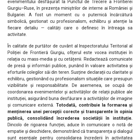
evenimentului desfășurat la Punctul de Trecere a Frontierei
Giurgiu–Ruse, în prezența miniștrilor de interne ai României și
Bulgariei. A fost un moment cu o puternică încărcătură
simbolică, gestionat cu profesionalism, echilibru și atenție la
fiecare detaliu — calități care o definesc în întreaga sa
activitate.
În calitate de purtător de cuvânt al Inspectoratului Teritorial al
Poliției de Frontieră Giurgiu, ofițerul este vocea instituției în
relația cu mass-media și cu cetățenii. Redactează comunicate
de presă și informări publice, punând în valoare activitatea și
eforturile colegilor săi din teren. Susține declarații cu claritate și
echilibru, gestionând cu profesionalism situațiile care presupun
vizibilitate și responsabilitate. De asemenea, se ocupă de
coordonarea evenimentelor și activităților de relații publice ale
instituției, asigurând buna desfăurare a activităților de imagine
și comunicare externă.
Totodată, contribuie la formarea și
menținerea unei percepții corecte și transparente în opinia
publică, consolidând încrederea societății în instituție.
Dincolo de rigoarea funcției, aduce în comunicare o notă de
empatie și deschidere, demonstrând că transparența și dialogul
sunt esențiale pentru consolidarea încrederii în activitatea