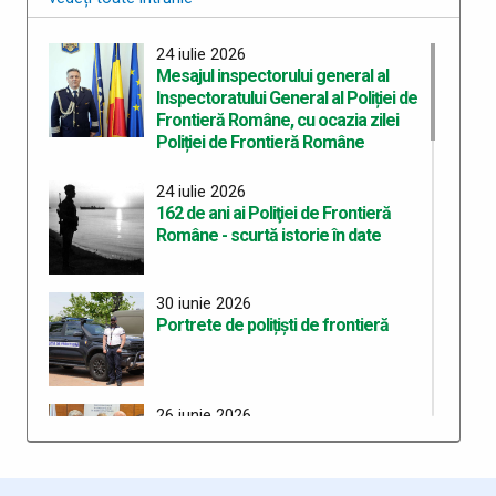
26 iunie 2026
Poliția de Frontieră Română,
24 iulie 2026
prezentă la aniversarea a 35 de ani
Mesajul inspectorului general al
de existență a ANCMRR-MAI
Inspectoratului General al Poliției de
Frontieră Române, cu ocazia zilei
Poliției de Frontieră Române
26 iunie 2026
Polițiști de Frontieră premiați pentru
rezultate deosebite
24 iulie 2026
162 de ani ai Poliţiei de Frontieră
Române - scurtă istorie în date
25 iunie 2026
Cursuri pentru formatori ETIAS
organizate la Poliția de Frontieră
30 iunie 2026
Română
Portrete de polițiști de frontieră
20 iunie 2026
Primul program intensiv mixt
Erasmus+ derulat de Academia de
26 iunie 2026
Poliția de Frontieră Română,
Poliţie „Alexandru Ioan Cuza”
prezentă la aniversarea a 35 de ani
de existență a ANCMRR-MAI
20 iunie 2026