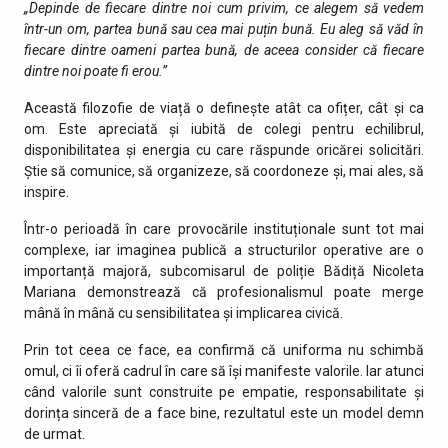
„Depinde de fiecare dintre noi cum privim, ce alegem să vedem
într-un om, partea bună sau cea mai puțin bună. Eu aleg să văd în
fiecare dintre oameni partea bună, de aceea consider că fiecare
dintre noi poate fi erou.”
Această filozofie de viață o definește atât ca ofițer, cât și ca
om. Este apreciată și iubită de colegi pentru echilibrul,
disponibilitatea și energia cu care răspunde oricărei solicitări.
Știe să comunice, să organizeze, să coordoneze și, mai ales, să
inspire.
Într-o perioadă în care provocările instituționale sunt tot mai
complexe, iar imaginea publică a structurilor operative are o
importanță majoră, subcomisarul de poliție Bădiță Nicoleta
Mariana demonstrează că profesionalismul poate merge
mână în mână cu sensibilitatea și implicarea civică.
Prin tot ceea ce face, ea confirmă că uniforma nu schimbă
omul, ci îi oferă cadrul în care să își manifeste valorile. Iar atunci
când valorile sunt construite pe empatie, responsabilitate și
dorința sinceră de a face bine, rezultatul este un model demn
de urmat.