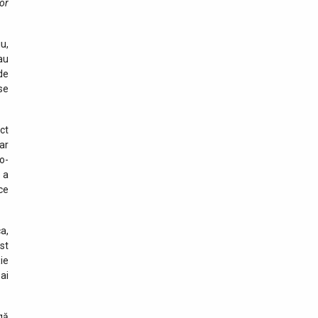
26 iunie 2026
or
Polițiști de Frontieră
premiați pentru rezultate
deosebite
u,
au
de
25 iunie 2026
se
Cursuri pentru formatori
ETIAS organizate la Poliția
de Frontieră Română
ct
ar
20 iunie 2026
o-
Primul program intensiv
 a
mixt Erasmus+ derulat de
ce
Academia de Poliţie
„Alexandru Ioan Cuza”
a,
20 iunie 2026
st
Consolidarea cooperării
ie
moldo-române în domeniul
ai
informațiilor privind
pasagerii
gă