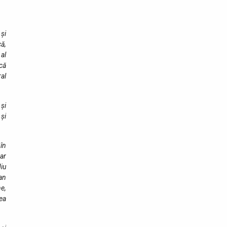
 și
că,
 al
că
ral
 și
și
 în
oar
diu
ean
ne,
rea