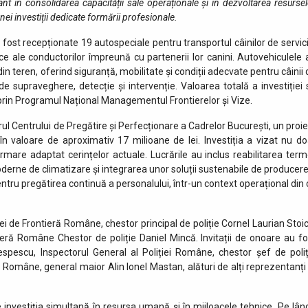
în consolidarea capacității sale operaționale și în dezvoltarea resursel
ei investiții dedicate formării profesionale.
u fost recepționate 19 autospeciale pentru transportul câinilor de servici
ce ale conductorilor împreună cu partenerii lor canini. Autovehiculele 
n teren, oferind siguranță, mobilitate și condiții adecvate pentru câinii 
 de supraveghere, detecție și intervenție. Valoarea totală a investiției 
te prin Programul Național Managementul Frontierelor și Vize.
rul Centrului de Pregătire și Perfecționare a Cadrelor București, un proie
 în valoare de aproximativ 17 milioane de lei. Investiția a vizat nu do
rmare adaptat cerințelor actuale. Lucrările au inclus reabilitarea term
erne de climatizare și integrarea unor soluții sustenabile de producere
ntru pregătirea continuă a personalului, într-un context operațional din 
ei de Frontieră Române, chestor principal de poliție Cornel Laurian Stoic
tieră Române Chestor de poliție Daniel Mincă. Invitații de onoare au fo
spescu, Inspectorul General al Poliției Române, chestor șef de poliț
omâne, general maior Alin Ionel Mastan, alături de alți reprezentanți 
investiția simultană în resursa umană și în mijloacele tehnice. Pe lân