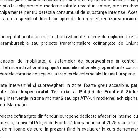
te și alte echipamente moderne intrate recent în dotare, precum dron
echipamente pentru detecția consumului de substanțe interzise. Aces
tarea la specificul diferitelor tipuri de teren și eficientizarea misiunil
 începutul anului au mai fost achiziționate o serie de mijloace fixe s
erambursabile sau proiecte transfrontaliere cofinanțate de Uniun
jloacelor de mobilitate, a sistemelor de supraveghere și control,
e. Tehnica achiziționată sprijină misiunile naționale și operațiunile comu
ndardele comune de acțiune la frontierele externe ale Uniunii Europene.
te intervenției și supravegherii în zone foarte greu accesibile,
pat
rate către
Inspectoratul Teritorial al Poliției de Frontieră Sighe
ere și intervenție în zona montană sau opt ATV-uri moderne, achiziționa
ghetu Marmației.
roiecte cofinanțate din fonduri europene dedicate afacerilor interne, cu
enea, la nivelul Poliției de Frontieră Române în anul 2025 s-au aflat 
de milioane de euro, în prezent fiind în evaluare/ în curs de semnar
.