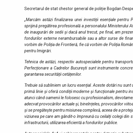
Secretarul de stat chestor general de poliție Bogdan Desp
„Marcăm astăzi finalizarea unei investiții esențiale pentru P
sprijină pregătirea profesională a personalului Ministerului A
de inaugurări de sedii și dacă anul trecut, pe final, am preze
fondurilor externe nerambursabile sau a altor surse de finan
vorbim de Poliția de Frontieră, fie că vorbim de Poliția Român
pentru Imigrări.
Tehnica de astăzi, respectiv autospecialele pentru transportul
Perfecționare a Cadrelor București sunt instrumente concret
garantarea securității cetățenilor.
Trebuie să subliniem un lucru esențial. Aceste dotări nu sunt u
primă linie și oferă condiții moderne și funcționale pentru in
atunci când oamenii le folosesc cu profesionalism, devotament
adecvat provocărilor actuale și, bineînțeles, provocărilor vii
și se pregătește pentru misiunea complexă, aceea de a proteja R
viziunea pe care am gândit-o împreună cu ceilalți colegi din s
infrastructurii, utilizarea eficientă a fondurilor publice.