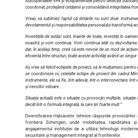
Autospecialele 4×4 și echipamentele pentru detecția substanțel
coordonat, protejând cetățenii și consolidând integritatea fron
Vreau să subliniez faptul că dotările nu sunt doar instrume
devotamentul și responsabilitatea personalului transformă aces
Investițiile de astăzi sunt, înainte de toate, investiții în oam
noastră și vom continua. Vom continua atât cu dezvoltarea ca
dar, în același timp, cred că este nevoie de un mod de acțiune
eficientă între structuri, toate aceste activități având un sing
Aș vrea să felicit echipele de proiect, să le mulțumesc pentru ef
se coordoneze cu celelalte echipe de proiect din cadrul Minis
instrumente, ele să fie, într-adevăr, într-o interconectare, î
și nevoilor viitoare.
Situația actuală este o situație cu provocări multiple, situaț
decât într-o formulă integrată, la care țin foarte mult.”
Diversificarea mijloacelor tehnice răspunde provocărilor 
frontiera Schengen, unde mobilitatea, rapiditatea și
angajamentul instituției de a utiliza tehnologii moder
securitate și management integrat al frontierelor.