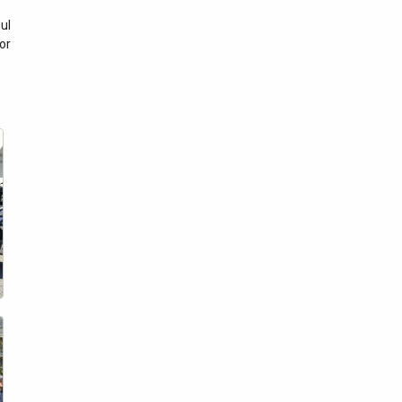
ul
lor