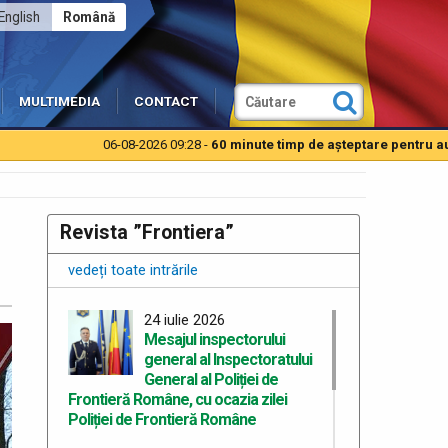
English
Română
MULTIMEDIA
CONTACT
06-08-2026 09:28 -
60 minute timp de aşteptare pentru autoturisme la PTF
Revista ”Frontiera”
vedeți toate intrările
24 iulie 2026
Mesajul inspectorului
general al Inspectoratului
General al Poliției de
Frontieră Române, cu ocazia zilei
Poliției de Frontieră Române