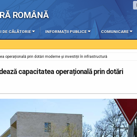
IERĂ ROMÂNĂ
I DE CĂLĂTORIE
INFORMAȚII PUBLICE
COMUNICARE
a operațională prin dotări moderne și investiții în infrastructură
idează capacitatea operațională prin dotări