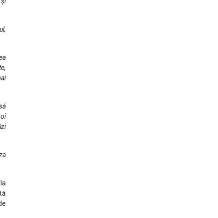
 și
l,
nea
e,
mai
 să
noi
ăzi
iza
la
tă
de