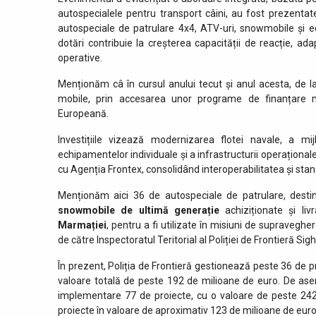
autospecialele pentru transport câini, au fost prezenta
autospeciale de patrulare 4x4, ATV-uri, snowmobile și 
dotări contribuie la creșterea capacității de reacție, adap
operative.
Menționăm câ în cursul anului tecut și anul acesta, de la
mobile, prin accesarea unor programe de finanțare n
Europeană.
Investițiile vizează modernizarea flotei navale, a mi
echipamentelor individuale și a infrastructurii operațional
cu Agenția Frontex, consolidând interoperabilitatea și sta
Menționăm aici 36 de autospeciale de patrulare, destina
snowmobile
de ultimă generație
achiziționate și liv
Marmației
, pentru a fi utilizate în misiuni de supravegh
de către Inspectoratul Teritorial al Poliției de Frontieră Si
În prezent, Poliția de Frontieră gestionează peste 36 de p
valoare totală de peste 192 de milioane de euro. De asem
implementare 77 de proiecte, cu o valoare de peste 242 
proiecte în valoare de aproximativ 123 de milioane de euro