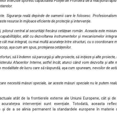
or interzise sporesc capacitatea Poliției de Frontieră de a reacționa rapid
tierelor.
nte. Siguranța reală depinde de oamenii care le folosesc. Profesionalismu
te resurse în mijloace eficiente de protecție și intervenție.
eni, pilonul central al securității fiecărui cetățean român. Aceasta este misiu
pabilităților, atât cu dezvoltarea instrumentelor și mecanismelor integrat
 cât mai integrat, cu mai multă acuratețe între structuri, cu o coordonare 
ur scop, așa cum am spus, protejarea cetățenilor.
orturi, să îi îndemn să parcurgă și alte proiecte, să inițieze și alte proiecte,
terului Afacerilor Interne, astfel încât, atunci când vom dezvolta și alte 
ntr-o modalitate de lucru care să răspundă, așa cum spuneam, nevoilor de ast
ie care necesită măsuri speciale, iar aceste măsuri speciale nu le putem real
actuale atât de la frontierele externe ale Uniunii Europene, cât și de 
 acuratețea intervenției sunt esențiale. Totodată, aceasta reflec
ne și de a se alinia permanent la standardele europene în materie 