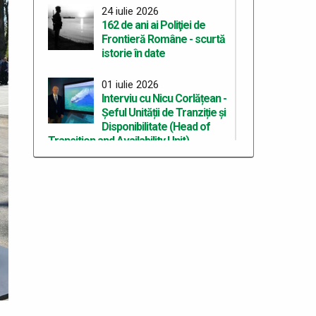
24 iulie 2026
162 de ani ai Poliţiei de
Frontieră Române - scurtă
istorie în date
01 iulie 2026
Interviu cu Nicu Corlățean -
Șeful Unității de Tranziție și
Disponibilitate (Head of
Transition and Availability Unit)
30 iunie 2026
Portrete de polițiști de
frontieră
26 iunie 2026
Poliția de Frontieră
Română, prezentă la
aniversarea a 35 de ani de
existență a ANCMRR-MAI