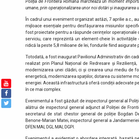
Poliția de Frontieră Română marchează un moment important 
umane, prin operaționalizarea unor noi dotări și inaugurarea un
În cadrul unui eveniment organizat astăzi, 7 aprilie a.c., a
mijloace esențiale pentru desfășurarea misiunilor specifi
fost proiectate pentru a răspunde cerințelor operaționale di
serviciu, care reprezintă un element-cheie în activitățile
ridică la peste 5,8 milioane de lei, fondurile fiind asigura
Totodată, a fost inaugurat Pavilionul Administrativ din cad
realizat prin Planul Național de Redresare și Reziliență,
modernizarea unei clădiri, ci și crearea unui mediu de fo
energetică, modernizarea spațiilor, dotarea cu sisteme mod
energiei. Această infrastructură oferă condiții adecvate pe
în ce mai complex.
Evenimentul a fost găzduit de inspectorul general al Poliți
alătrui de inspectorul general adjunct al Poliției de Fron
secretarul de stat chestor general de poliție Bogdan De
Benone-Marian Matei, inspectorul general a Jandarmeriei R
DFEN MAI, DGL MAI, DGPI.
Evenimentul a evidențiat o abordare integrată, bazată pe 