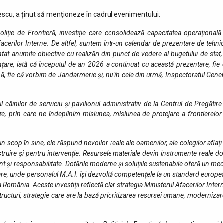
escu, a ținut să menționeze în cadrul evenimentului:
oliție de Frontieră, investiție care consolidează capacitatea operațională
facerilor Interne. De altfel, suntem într-un calendar de prezentare de tehni
ntat anumite obiective cu realizări din punct de vedere al bugetului de stat,
țare, iată că începutul de an 2026 a continuat cu această prezentare, fie 
ă, fie că vorbim de Jandarmerie și, nu în cele din urmă, Inspectoratul Gene
 câinilor de serviciu și pavilionul administrativ de la Centrul de Pregătire
e, prin care ne îndeplinim misiunea, misiunea de protejare a frontierelor 
n scop în sine, ele răspund nevoilor reale ale oamenilor, ale colegilor aflați
struire și pentru intervenție. Resursele materiale devin instrumente reale d
 și responsabilitate. Dotările moderne și soluțiile sustenabile oferă un me
toare, unde personalul M.A.I. își dezvoltă competențele la un standard europ
omânia. Aceste investiții reflectă clar strategia Ministerul Afacerilor Inter
tructuri, strategie care are la bază prioritizarea resursei umane, moderniza