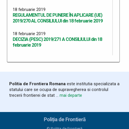
18 februarie 2019
REGULAMENTUL DE PUNERE ÎN APLICARE (UE)
2019/270 AL CONSILIULUI din 18 februarie 2019
18 februarie 2019
DECIZIA (PESC) 2019/271 A CONSILIULUI din 18
februarie 2019
15 februarie 2019
REGULAMENTUL DE PUNERE ÎN APLICARE (UE)
2019/257 AL COMISIEI din 13 februarie 2019
15 februarie 2019
Politia de Frontiera Romana
este institutia specializata a
Regim de sancțiuni pentru Da'esh și Al-Qaida la
statului care se ocupa de supravegherea si controlul
nivelul Organizației Națiunilor Unite
trecerii frontierei de stat ...
mai departe
21 martie 2018
Decizia (PESC) 2018/466 a Consiliului
Poliția de Frontieră
21 martie 2018
© Poliția de Frontieră