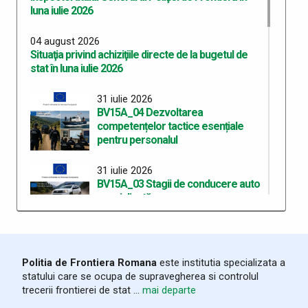
luna iulie 2026
04 august 2026
Situaţia privind achiziţiile directe de la bugetul de
stat în luna iulie 2026
31 iulie 2026
BV15A_04 Dezvoltarea
competențelor tactice esențiale
pentru personalul
31 iulie 2026
BV15A_03 Stagii de conducere auto
specializată
30 iulie 2026
Anunț privind planificarea la evaluarea psihologică a
Politia de Frontiera Romana
este institutia specializata a
candidaților recrutați în vederea participării la
statului care se ocupa de supravegherea si controlul
concursul de admitere la programul de studii
trecerii frontierei de stat ...
mai departe
universitare de master profesional