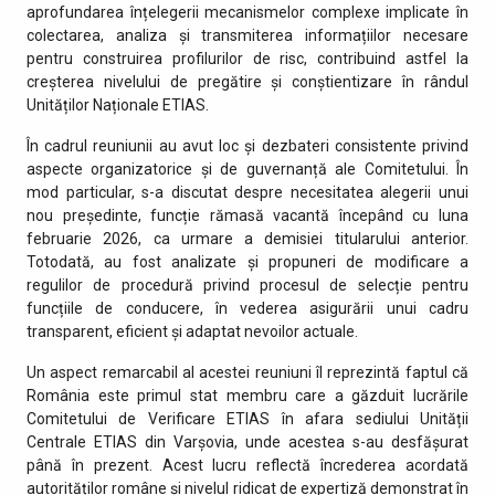
aprofundarea înțelegerii mecanismelor complexe implicate în
colectarea, analiza și transmiterea informațiilor necesare
pentru construirea profilurilor de risc, contribuind astfel la
creșterea nivelului de pregătire și conștientizare în rândul
Unităților Naționale ETIAS.
În cadrul reuniunii au avut loc și dezbateri consistente privind
aspecte organizatorice și de guvernanță ale Comitetului. În
mod particular, s-a discutat despre necesitatea alegerii unui
nou președinte, funcție rămasă vacantă începând cu luna
februarie 2026, ca urmare a demisiei titularului anterior.
Totodată, au fost analizate și propuneri de modificare a
regulilor de procedură privind procesul de selecție pentru
funcțiile de conducere, în vederea asigurării unui cadru
transparent, eficient și adaptat nevoilor actuale.
Un aspect remarcabil al acestei reuniuni îl reprezintă faptul că
România este primul stat membru care a găzduit lucrările
Comitetului de Verificare ETIAS în afara sediului Unității
Centrale ETIAS din Varșovia, unde acestea s-au desfășurat
până în prezent. Acest lucru reflectă încrederea acordată
autorităților române și nivelul ridicat de expertiză demonstrat în