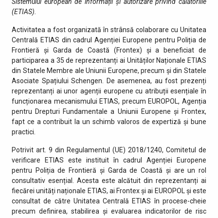
Sistemului european de informații și autorizare privind călătoriile
(ETIAS).
Activitatea a fost organizată în strânsă colaborare cu Unitatea
Centrală ETIAS din cadrul Agenției Europene pentru Poliția de
Frontieră și Garda de Coastă (Frontex) și a beneficiat de
participarea a 35 de reprezentanți ai Unităților Naționale ETIAS
din Statele Membre ale Uniunii Europene, precum și din Statele
Asociate Spațiului Schengen. De asemenea, au fost prezenți
reprezentanți ai unor agenții europene cu atribuții esențiale în
funcționarea mecanismului ETIAS, precum EUROPOL, Agenția
pentru Drepturi Fundamentale a Uniunii Europene și Frontex,
fapt ce a contribuit la un schimb valoros de expertiză și bune
practici.
Potrivit art. 9 din Regulamentul (UE) 2018/1240, Comitetul de
verificare ETIAS este instituit în cadrul Agenției Europene
pentru Poliția de Frontieră și Garda de Coastă și are un rol
consultativ esențial. Acesta este alcătuit din reprezentanți ai
fiecărei unități naționale ETIAS, ai Frontex și ai EUROPOL și este
consultat de către Unitatea Centrală ETIAS în procese-cheie
precum definirea, stabilirea și evaluarea indicatorilor de risc