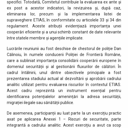
specifici. Totodată, Comitetul contribuie la evaluarea ex ante și
ex post a acestor indicatori, la revizuirea și, după caz,
eliminarea lor, precum și la implementarea listei de
supraveghere ETIAS, în conformitate cu articolele 33 și 34 din
regulament. Aceste atribuții evidențiază importanța unei
cooperări eficiente și a unui schimb constant de date relevante
între statele membre și agențiile implicate.
Lucrările reuniunii au fost deschise de chestorul de poliție Dan
Călinoiu, în numele conducerii Poliției de Frontieră Române,
care a subliniat importanța consolidării cooperării europene în
domeniul securității și al gestionării fluxurilor de călători. În
cadrul întâlnirii, unul dintre obiectivele principale a fost
prezentarea stadiului actual al dezvoltării și aprobării cadrului
analitic utilizat pentru evaluarea riscurilor în contextul ETIAS.
Acest cadru reprezintă un instrument esențial pentru
identificarea potențialelor amenințări la adresa securității,
migrației ilegale sau sănătății publice.
De asemenea, participanții au luat parte la un exercițiu practic
axat pe aplicarea Anexei 1 – Riscuri de securitate, parte
integrantă a cadrului analitic. Acest exercițiu a avut ca scop