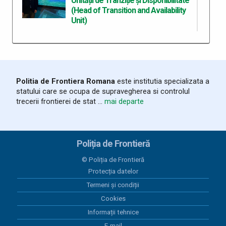
Unității de Tranziție și Disponibilitate
(Head of Transition and Availability
Unit)
30 iunie 2026
Portrete de polițiști de frontieră
Politia de Frontiera Romana
este institutia specializata a
statului care se ocupa de supravegherea si controlul
26 iunie 2026
trecerii frontierei de stat ...
mai departe
Poliția de Frontieră Română,
prezentă la aniversarea a 35 de ani
de existență a ANCMRR-MAI
Poliția de Frontieră
26 iunie 2026
Polițiști de Frontieră premiați pentru
© Poliția de Frontieră
rezultate deosebite
Protecția datelor
Termeni și condiții
25 iunie 2026
Cookies
Cursuri pentru formatori ETIAS
Informații tehnice
organizate la Poliția de Frontieră
E-mail