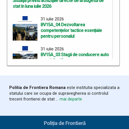
Situaţia privind achiziţiile directe de la bugetul de
stat în luna iulie 2026
31 iulie 2026
BV15A_04 Dezvoltarea
competențelor tactice esențiale
pentru personalul
31 iulie 2026
BV15A_03 Stagii de conducere auto
specializată
30 iulie 2026
Anunț privind planificarea la evaluarea psihologică a
Politia de Frontiera Romana
este institutia specializata a
candidaților recrutați în vederea participării la
statului care se ocupa de supravegherea si controlul
concursul de admitere la programul de studii
trecerii frontierei de stat ...
mai departe
universitare de master profesional
28 iulie 2026
Inspectoratul Teritorial al Poliției de Frontieră
Poliția de Frontieră
Giurgiu cedează cu titlu gratuit bunuri materiale