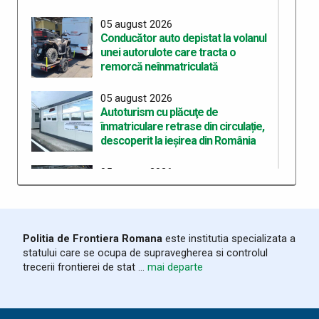
05 august 2026
Conducător auto depistat la volanul
unei autorulote care tracta o
remorcă neînmatriculată
05 august 2026
Autoturism cu plăcuţe de
înmatriculare retrase din circulație,
descoperit la ieșirea din România
05 august 2026
Bunuri accizabile descoperite și
sancțiune de 10.000 de lei aplicată la
frontiera de est
Politia de Frontiera Romana
este institutia specializata a
03 august 2026
statului care se ocupa de supravegherea si controlul
România și Republica Moldova
trecerii frontierei de stat ...
mai departe
consolidează cooperarea pentru
fluidizarea traficului transfrontalier