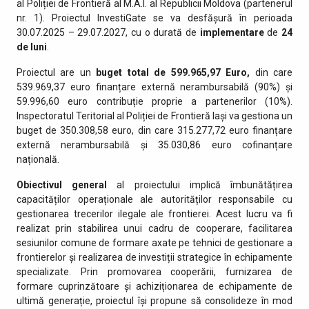
al Poliției de Frontieră al M.A.I. al Republicii Moldova (partenerul
nr. 1). Proiectul InvestiGate se va desfășură în perioada
30.07.2025 – 29.07.2027, cu o durată de
implementare
de
24
de luni
.
Proiectul are un
buget total de 599.965,97 Euro,
din care
539.969,37 euro finanțare externă nerambursabilă (90%) și
59.996,60 euro contribuție proprie a partenerilor (10%).
Inspectoratul Teritorial al Poliției de Frontieră Iași va gestiona un
buget de 350.308,58 euro, din care 315.277,72 euro finanțare
externă nerambursabilă și 35.030,86 euro cofinanțare
națională.
Obiectivul general
al proiectului implică îmbunătățirea
capacităților operaționale ale autorităților responsabile cu
gestionarea trecerilor ilegale ale frontierei. Acest lucru va fi
realizat prin stabilirea unui cadru de cooperare, facilitarea
sesiunilor comune de formare axate pe tehnici de gestionare a
frontierelor și realizarea de investiții strategice în echipamente
specializate. Prin promovarea cooperării, furnizarea de
formare cuprinzătoare și achiziționarea de echipamente de
ultimă generație, proiectul își propune să consolideze în mod