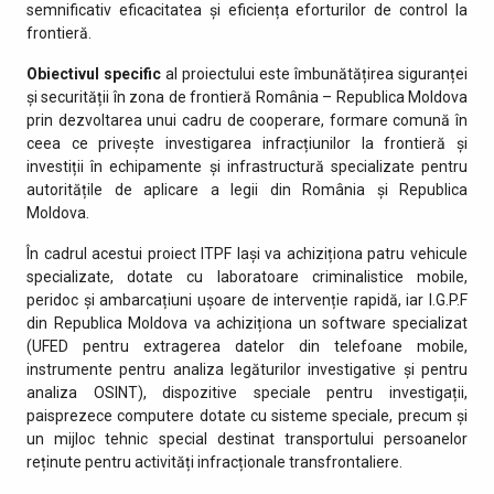
semnificativ eficacitatea și eficiența eforturilor de control la
frontieră.
Obiectivul specific
al proiectului este îmbunătățirea siguranței
și securității în zona de frontieră România – Republica Moldova
prin dezvoltarea unui cadru de cooperare, formare comună în
ceea ce privește investigarea infracțiunilor la frontieră și
investiții în echipamente și infrastructură specializate pentru
autoritățile de aplicare a legii din România și Republica
Moldova.
În cadrul acestui proiect ITPF Iași va achiziționa patru vehicule
specializate, dotate cu laboratoare criminalistice mobile,
peridoc și ambarcațiuni ușoare de intervenție rapidă, iar I.G.P.F
din Republica Moldova va achiziționa un software specializat
(UFED pentru extragerea datelor din telefoane mobile,
instrumente pentru analiza legăturilor investigative și pentru
analiza OSINT), dispozitive speciale pentru investigații,
paisprezece computere dotate cu sisteme speciale, precum și
un mijloc tehnic special destinat transportului persoanelor
reținute pentru activități infracționale transfrontaliere.