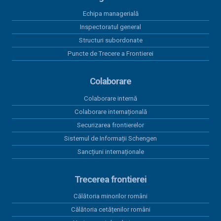
Comunicat de presa - Deschiderea oficială și primul
Comitet director al proiectului MigraMI - Migrants
Echipa managerială
management enhance initiative - ROMD00167
Inspectoratul general
Structuri subordonate
28 octombrie 2025
Comunicat de presa - lansare proiect InvestiGate
Puncte de Trecere a Frontierei
29 august 2025
Colaborare
Comunicat de presa semnare contract finantare -
MigraMI
Colaborare internă
Colaborare internațională
Securizarea frontierelor
Sistemul de Informații Schengen
Sancțiuni internaționale
Trecerea frontierei
Călătoria minorilor români
Călătoria cetățenilor români