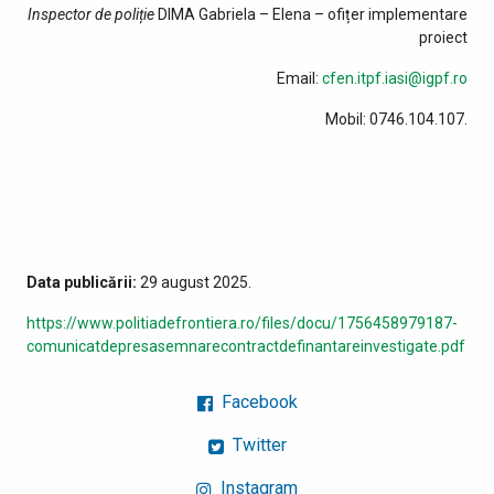
Inspector de poliție
DIMA Gabriela – Elena – ofițer implementare
proiect
Email:
cfen.itpf.iasi@igpf.ro
Mobil: 0746.104.107.
Data publicării:
29 august 2025.
https://www.politiadefrontiera.ro/files/docu/1756458979187-
comunicatdepresasemnarecontractdefinantareinvestigate.pdf
Facebook
Twitter
Instagram