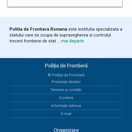
finantare - CrossMove
08 iunie 2026
Anunț- Construire Centrul de Screening Galați
Politia de Frontiera Romana
este institutia specializata a
03 iunie 2026
statului care se ocupa de supravegherea si controlul
Comunicat de presa - primul atelier de lucru si
trecerii frontierei de stat ...
mai departe
comitet director 2 - InvestiGate
01 aprilie 2026
Construire Centru de Screening - Galați
Poliția de Frontieră
© Poliția de Frontieră
16 martie 2026
Protecția datelor
Comunicat de presa privind primul atelier de lucru
11-13 martie 2026 - MigraMi
Termeni și condiții
Cookies
16 martie 2026
Informații tehnice
Comunicat de presa PNRR STPF Galati - finalizare
proiect
E-mail
24 noiembrie 2025
Organizare