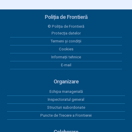
A.I.Cuza Bucuresti cu frecventa 2026
02 iunie 2026
Poliția de Frontieră
Anunț - recrutare candidați pe locuri MAI în
institutțile de învățământ ale MApN sesiunea iulie-
© Poliția de Frontieră
august 2026
Protecția datelor
Termeni și condiții
02 octombrie 2025
Cookies
Anunț recrutare candidaţi pentru sesiunea de
admitere septembrie-decembrie 2025 la Ș.P.A.P.F.
Informații tehnice
„Avram Iancu” Oradea
E-mail
30 septembrie 2025
Organizare
Tabel nominal cu rezultatele finale obținute de
candidați la examenul de promovare în trepte
Echipa managerială
profesionale superioare a personalului contractual
- proba interviu
Inspectoratul general
Structuri subordonate
26 septembrie 2025
Puncte de Trecere a Frontierei
Tabel nominal cu rezultatele obtinute de candidati la
examenul de promovare în trepte profesionale
superioare a personalului contractual - proba
Colaborare