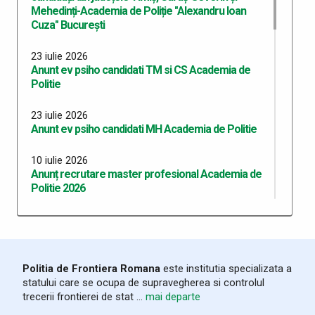
Mehedinți-Academia de Poliție "Alexandru Ioan
Cuza" București
23 iulie 2026
Anunt ev psiho candidati TM si CS Academia de
Politie
23 iulie 2026
Anunt ev psiho candidati MH Academia de Politie
10 iulie 2026
Anunț recrutare master profesional Academia de
Politie 2026
06 iulie 2026
Anunt concurs admitere Academie de Poliție
A.I.Cuza Bucuresti cu frecventa redusa sesiunea
2026
Politia de Frontiera Romana
este institutia specializata a
statului care se ocupa de supravegherea si controlul
06 iulie 2026
trecerii frontierei de stat ...
mai departe
Anunt concurs admitere Academie de Poliție