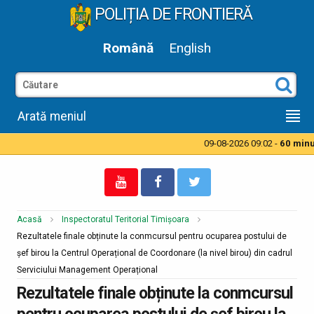
POLIȚIA DE FRONTIERĂ
Română
English
Arată meniul
09-08-2026 09:02 -
60 minut
Acasă
Inspectoratul Teritorial Timișoara
Rezultatele finale obținute la conmcursul pentru ocuparea postului de
şef birou la Centrul Operațional de Coordonare (la nivel birou) din cadrul
Serviciului Management Operațional
Rezultatele finale obținute la conmcursul
pentru ocuparea postului de şef birou la