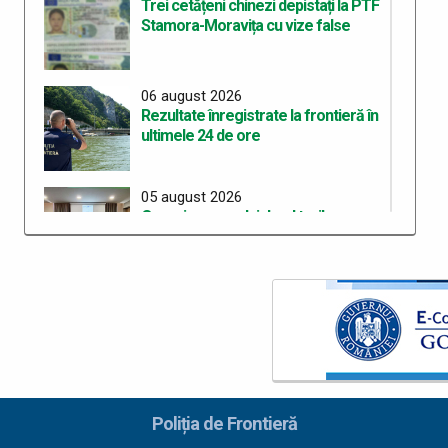
Trei cetățeni chinezi depistați la PTF
Stamora-Moravița cu vize false
06 august 2026
Rezultate înregistrate la frontieră în
ultimele 24 de ore
05 august 2026
Organizarea celui de-al treilea
Workshop pentru elaborarea unei
curicule comune de pregătire în
cadrul proiectului “ROHU00634 –
SAFE – Together for a Safer Area”
05 august 2026
Rezultate înregistrate la frontieră în
ultimele 24 de ore
Poliția de Frontieră
04 august 2026