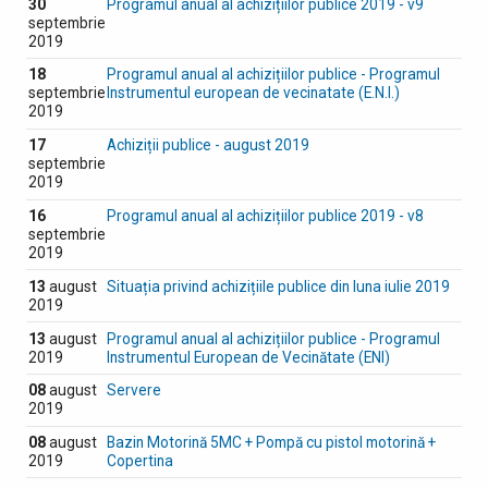
30
Programul anual al achizițiilor publice 2019 - v9
septembrie
2019
18
Programul anual al achizițiilor publice - Programul
septembrie
Instrumentul european de vecinatate (E.N.I.)
2019
17
Achiziții publice - august 2019
septembrie
2019
16
Programul anual al achizițiilor publice 2019 - v8
septembrie
2019
13
august
Situația privind achizițiile publice din luna iulie 2019
2019
13
august
Programul anual al achizițiilor publice - Programul
2019
Instrumentul European de Vecinătate (ENI)
08
august
Servere
2019
08
august
Bazin Motorină 5MC + Pompă cu pistol motorină +
2019
Copertina