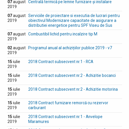
07
august
Centrală termică pe lemne furnizare şi instalare
2019
07
august
Serviciile de proiectare si executia de lucrari pentru
2019
obiectivul Modernizare capacitate de asigurare a
distributiei energetice pentru SPF Viseu de Sus
07
august
Combustibil lichid pentru incalzire tip M
2019
02
august
Programul anual al achizițiilor publice 2019 - v7
2019
15
iulie
2018 Contract subsecvent nr.1 - RCA
2019
15
iulie
2018 Contract subsecvent nr.2 - Achizitie bocanci
2019
15
iulie
2018 Contract subsecvent nr.2 - Achizitie motorina
2019
15
iulie
2018 Contract furnizare remorcă cu rezervor
2019
carburant
15
iulie
2018 Contract subsecvent nr.1 - Anvelope
2019
Maramures