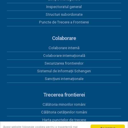
Inspectoratul general
Structuri subordonate
Puncte de Trecere a Frontierei
Colaborare
Colaborare internă
Colaborare internațională
Securizarea frontierelor
Sistemul de Informații Schengen
Sancțiuni internaționale
Trecerea frontierei
Călătoria minorilor români
Călătoria cetățenilor români
Harta punctelor de trecere
Acest website folosește cookies pentru o experiență mai
Timpul de așteptare la frontieră