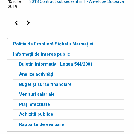
15
iulie
2018 Contract subsecvent nr.1 - Anvelope Suceava
2019
Precedenta
Următoarea
Poliția de Frontieră Sighetu Marmației
Informații de interes public
Buletin Informativ - Legea 544/2001
Analiza activității
Buget și surse financiare
Venituri salariale
Plăți efectuate
Achiziții publice
Rapoarte de evaluare