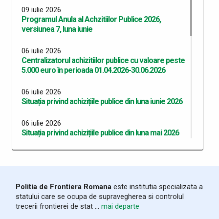
09 iulie 2026
Programul Anula al Achzitiilor Publice 2026,
versiunea 7, luna iunie
06 iulie 2026
Centralizatorul achizitiilor publice cu valoare peste
5.000 euro în perioada 01.04.2026-30.06.2026
06 iulie 2026
Situația privind achizițiile publice din luna iunie 2026
06 iulie 2026
Situația privind achizițiile publice din luna mai 2026
06 iulie 2026
Situația privind achizițiile publice din luna aprilie 2026
06 iulie 2026
Politia de Frontiera Romana
este institutia specializata a
Situația privind achizițiile publice din luna martie
statului care se ocupa de supravegherea si controlul
2026
trecerii frontierei de stat ...
mai departe