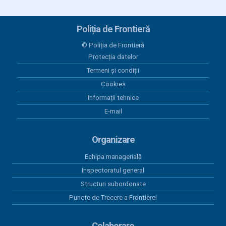
03 iunie 2026
Program Anual Achiziții Publice 2026 - versiunea 06
Poliția de Frontieră
28 mai 2026
© Poliția de Frontieră
Programul Anual al Achizițiilor Publice 2026 -
Protecția datelor
versiunea 05
Termeni și condiții
18 mai 2026
Cookies
Centralizatorul achizițiilor publice finalizate prin
Informații tehnice
încheieri de contracte cu valoare peste 5.000 euro
E-mail
în perioada 01.01.2026-31.03.2026
15 aprilie 2026
Organizare
Program anual achiziții publice 2026 - versiunea 01
Echipa managerială
15 aprilie 2026
Inspectoratul general
Program anual achiziții publice 2026 - versiunea 04
Structuri subordonate
Puncte de Trecere a Frontierei
Colaborare