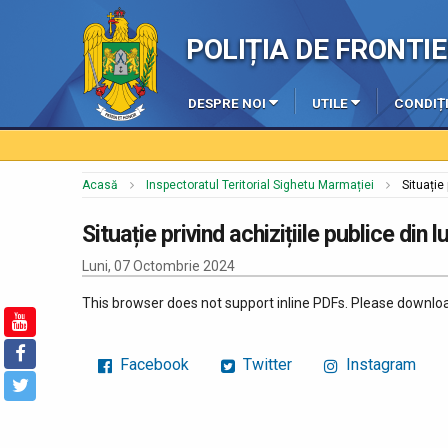
POLIȚIA DE FRONT
DESPRE NOI
UTILE
CONDIȚI
Acasă
Inspectoratul Teritorial Sighetu Marmației
Situație
Situație privind achizițiile publice din 
Luni, 07 Octombrie 2024
This browser does not support inline PDFs. Please downloa
Facebook
Twitter
Instagram