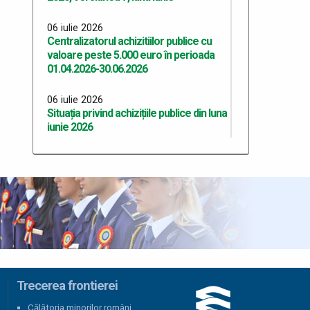
06 iulie 2026
Centralizatorul achizitiilor publice cu
valoare peste 5.000 euro în perioada
01.04.2026-30.06.2026
06 iulie 2026
Situația privind achizițiile publice din luna
iunie 2026
06 iulie 2026
Situația privind achizițiile publice din luna
mai 2026
06 iulie 2026
Situația privind achizițiile publice din luna
aprilie 2026
06 iulie 2026
Trecerea frontierei
Situația privind achizițiile publice din luna
martie 2026
Călătoria minorilor români