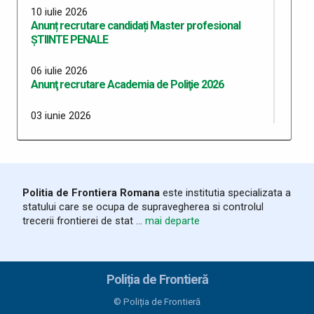
10 iulie 2026
Anunț recrutare candidați Master profesional
ȘTIINTE PENALE
06 iulie 2026
Anunţ recrutare Academia de Poliţie 2026
03 iunie 2026
Anunt recrutare MApN sesiunea iulie august 2026
21 noiembrie 2025
Rezultat final examen promovare personal
contractual (şofer) din cadrul Serviciului Logistic,
Politia de Frontiera Romana
este institutia specializata a
STPF Satu Mare, SPF Valea Vişeului şi SPF Poienile
statului care se ocupa de supravegherea si controlul
de Sub Munte
trecerii frontierei de stat ...
mai departe
20 noiembrie 2025
Rezultat final examen promovare în treapta
profesională imediat superioară pentru P.C.
Poliția de Frontieră
(dulgher) din cadrul STPF Suceava
© Poliția de Frontieră