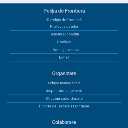
Evidența CPV pentru 01.01.2025-30.09.2025
Poliția de Frontieră
16 decembrie 2025
© Poliția de Frontieră
Actualizare anexa PAAP 2025 (31.10.2025)
Protecția datelor
Termeni și condiții
16 decembrie 2025
Actualizare PAAP 2025 (31.10.2025)
Cookies
Informații tehnice
15 decembrie 2025
E-mail
Contracte 2025 - 3
Organizare
Echipa managerială
Inspectoratul general
Structuri subordonate
Puncte de Trecere a Frontierei
Colaborare