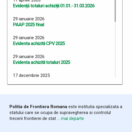
Evidență totaluri achiziții 01.01.- 31.03.2026
29 ianuarie 2026
PAAP 2025 final
29 ianuarie 2026
Evidenta achizitii CPV 2025
29 ianuarie 2026
Evidenta achizitii totaluri 2025
17 decembrie 2025
Evidenta CPV pentru 01.01.2025 - 30.11.2025
17 decembrie 2025
Evidenta totaluri achizitii 01.01.2025 - 30.11.2025
Politia de Frontiera Romana
este institutia specializata a
statului care se ocupa de supravegherea si controlul
16 decembrie 2025
trecerii frontierei de stat ...
mai departe
Venituri salariale nete Noiembrie 2025
16 decembrie 2025