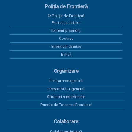
Actualizare anexa PAAP 2025 (31.10.2025)
Poliția de Frontieră
16 decembrie 2025
© Poliția de Frontieră
Actualizare PAAP 2025 (31.10.2025)
Protecția datelor
Termeni și condiții
15 decembrie 2025
Contracte 2025 - 3
Cookies
Informații tehnice
15 decembrie 2025
E-mail
Contracte 2025 - 2
Organizare
Echipa managerială
Inspectoratul general
Structuri subordonate
Puncte de Trecere a Frontierei
Colaborare
Colaborare internă