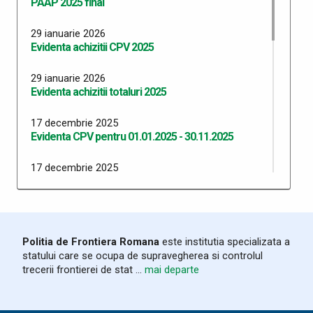
PAAP 2025 final
29 ianuarie 2026
Evidenta achizitii CPV 2025
29 ianuarie 2026
Evidenta achizitii totaluri 2025
17 decembrie 2025
Evidenta CPV pentru 01.01.2025 - 30.11.2025
17 decembrie 2025
Evidenta totaluri achizitii 01.01.2025 - 30.11.2025
16 decembrie 2025
Venituri salariale nete Noiembrie 2025
Politia de Frontiera Romana
este institutia specializata a
statului care se ocupa de supravegherea si controlul
16 decembrie 2025
trecerii frontierei de stat ...
mai departe
Evidența CPV pentru 01.01.2025-30.09.2025
16 decembrie 2025