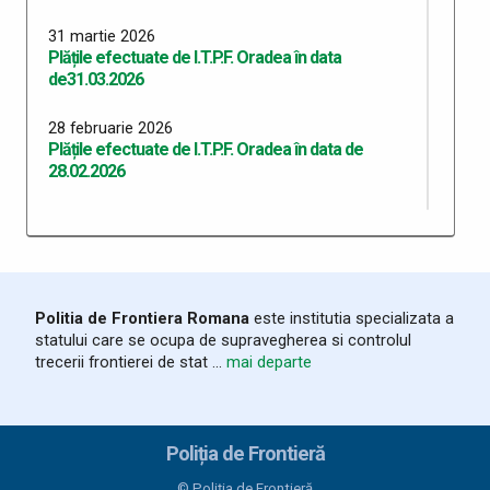
31 martie 2026
Plățile efectuate de I.T.P.F. Oradea în data
de31.03.2026
28 februarie 2026
Plățile efectuate de I.T.P.F. Oradea în data de
28.02.2026
31 ianuarie 2026
Plățile efectuate de ITPF Oradea în data de
31.01.2026
30 noiembrie 2025
Politia de Frontiera Romana
este institutia specializata a
Plățile efectuate de I.T.P.F. Oradea în data de
statului care se ocupa de supravegherea si controlul
30.11.2025
trecerii frontierei de stat ...
mai departe
31 octombrie 2025
Plățile efectuate de I.T.P.F. Oradea în data de
31.10.2025
Poliția de Frontieră
© Poliția de Frontieră