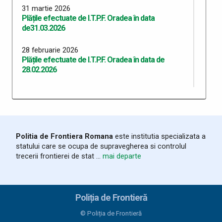
31 martie 2026
Plățile efectuate de I.T.P.F. Oradea în data
de31.03.2026
28 februarie 2026
Plățile efectuate de I.T.P.F. Oradea în data de
28.02.2026
31 decembrie 2025
Plățile efectuate de I.T.P.F. Oradea în data de
31.12.2025
30 noiembrie 2025
Politia de Frontiera Romana
este institutia specializata a
Plățile efectuate de I.T.P.F. Oradea în data de
statului care se ocupa de supravegherea si controlul
30.11.2025
trecerii frontierei de stat ...
mai departe
31 octombrie 2025
Plățile efectuate de I.T.P.F. Oradea în data de
31.10.2025
Poliția de Frontieră
© Poliția de Frontieră
30 septembrie 2025