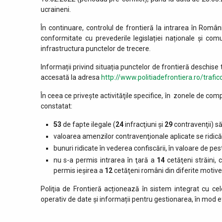
ucraineni.
În continuare, controlul de frontieră la intrarea în Român
conformitate cu prevederile legislației naționale și co
infrastructura punctelor de trecere.
Informații privind situația punctelor de frontieră deschise t
accesată la adresa
http://www.politiadefrontiera.ro/trafic
În ceea ce priveşte activităţile specifice, în zonele de comp
constatat:
53
de fapte ilegale (
24
infracţiuni şi
29
contravenţii) să
valoarea amenzilor contravenţionale aplicate se ridică
bunuri ridicate în vederea confiscării, în valoare de pe
nu s-a permis intrarea în ţară a
14
cetăţeni străini,
permis ieşirea a
12
cetăţeni români din diferite motive
Poliţia de Frontieră acționează în sistem integrat cu cele
operativ de date și informații pentru gestionarea, în mod ef