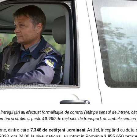
 întregii ţări au efectuat formalitățile de control (atât pe sensul de intrare, cât
mâni și străini și peste
40.900
de mijloace de transport, pe ambele sensuri
ne, dintre care
7.348 de cetăţeni ucraineni
. Astfel, începând cu data 
023, ora 24.00, la nivel naţional, au intrat în România
3.855.650
cetăţe