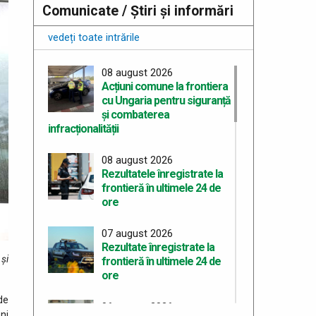
Comunicate / Știri și informări
vedeți toate intrările
08 august 2026
Acțiuni comune la frontiera
cu Ungaria pentru siguranță
și combaterea
infracționalității
08 august 2026
Rezultatele înregistrate la
frontieră în ultimele 24 de
ore
07 august 2026
Rezultate înregistrate la
 şi
frontieră în ultimele 24 de
.
ore
de
06 august 2026
ni