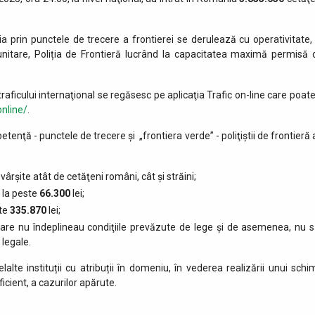
ia prin punctele de trecere a frontierei se derulează cu operativitate, 
munitare, Poliția de Frontieră lucrând la capacitatea maximă permisă 
raficului internaţional se regăsesc pe aplicaţia Trafic on-line care poate
online/
.
etenţă - punctele de trecere şi „frontiera verde” - poliţiştii de frontieră
vârşite atât de cetăţeni români, cât şi străini;
 la peste
66.300
lei;
ste
335.870
lei;
 care nu îndeplineau condiţiile prevăzute de lege şi de asemenea, nu s
 legale.
lalte instituții cu atribuții în domeniu, în vederea realizării unui schi
icient, a cazurilor apărute.