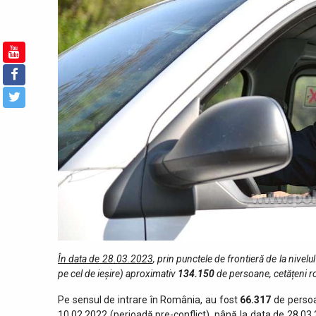
În data de 28.03.2023
, prin punctele de fro­ntieră de la nivelul
pe cel de ieşire) aproximativ
134.150
de persoane, cetățeni ro
Pe sensul de intrare în România, au fost
66.317
de persoa
10.02.2022 (perioadă pre-conflict), până la data de 28.03.2