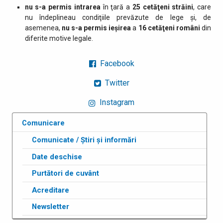
nu s-a permis intrarea
în ţară a
25
cetăţeni străini
, care
nu îndeplineau condiţiile prevăzute de lege şi, de
asemenea,
nu s-a permis ieşirea
a
16 cetăţeni români
din
diferite motive legale.
Facebook
Twitter
Instagram
Comunicare
Comunicate / Știri și informări
Date deschise
Purtători de cuvânt
Acreditare
Newsletter