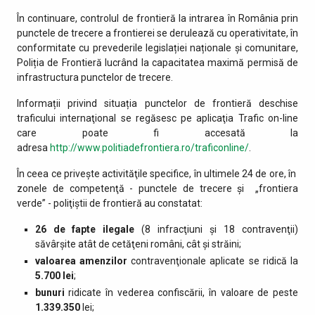
În continuare, controlul de frontieră la intrarea în România prin
punctele de trecere a frontierei se derulează cu operativitate, în
conformitate cu prevederile legislației naționale și comunitare,
Poliția de Frontieră lucrând la capacitatea maximă permisă de
infrastructura punctelor de trecere.
Informații privind situația punctelor de frontieră deschise
traficului internaţional se regăsesc pe aplicaţia Trafic on-line
care poate fi accesată la
adresa
http://www.politiadefrontiera.ro/traficonline/
.
În ceea ce priveşte activităţile specifice, în ultimele 24 de ore, în
zonele de competenţă - punctele de trecere şi „frontiera
verde” - poliţiştii de frontieră au constatat:
26 de fapte ilegale
(8 infracţiuni şi 18 contravenţii)
săvârşite atât de cetăţeni români, cât şi străini;
valoarea amenzilor
contravenţionale aplicate se ridică la
5.700 lei
;
bunuri
ridicate în vederea confiscării, în valoare de peste
1.339.350
lei;