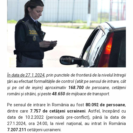
În data de 27.1.2024
, prin punctele de fro­ntieră de la nivelul întregii
ţări au efectuat formalitățile de control (atât pe sensul de intrare, cât
şi pe cel de ieşire) aproximativ
168.700
de persoane, cetățeni
români și străini, şi peste
48.650
de mijloace de transport.
Pe sensul de intrare în România au fost
80.092 de persoane
,
dintre care
7.757 de cetăţeni ucraineni
. Astfel, începând cu
data de 10.2.2022 (perioadă pre-conflict), până la data de
27.1.2024, ora 24.00, la nivel naţional, au intrat în România
7.207.211
cetăţeni ucraineni.