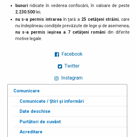
bunuri
ridicate în vederea confiscării, în valoare de peste
2.230.500
lei;
nu s-a permis intrarea
în ţară a
25 cetăţeni străini
, care
nu îndeplineau condiţiile prevăzute de lege şi de asemenea,
nu s-a permis ieşirea a 7 cetăţeni români
din diferite
motive legale.
Facebook
Twitter
Instagram
Comunicare
Comunicate / Știri și informări
Date deschise
Purtători de cuvânt
Acreditare