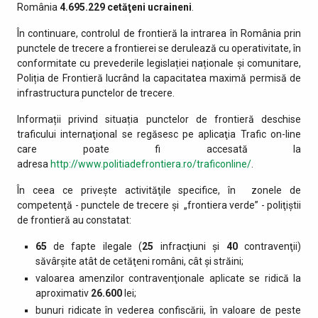
România
4.695.229
cetăţeni ucraineni
.
În continuare, controlul de frontieră la intrarea în România prin
punctele de trecere a frontierei se derulează cu operativitate, în
conformitate cu prevederile legislației naționale și comunitare,
Poliția de Frontieră lucrând la capacitatea maximă permisă de
infrastructura punctelor de trecere.
Informații privind situația punctelor de frontieră deschise
traficului internaţional se regăsesc pe aplicaţia Trafic on-line
care poate fi accesată la
adresa
http://www.politiadefrontiera.ro/traficonline/
.
În ceea ce priveşte activităţile specifice, în zonele de
competenţă - punctele de trecere şi „frontiera verde” - poliţiştii
de frontieră au constatat:
65
de fapte ilegale (
25
infracţiuni şi
40
contravenţii)
săvârşite atât de cetăţeni români, cât şi străini;
valoarea amenzilor contravenţionale aplicate se ridică la
aproximativ
26.600
lei;
bunuri ridicate în vederea confiscării, în valoare de peste