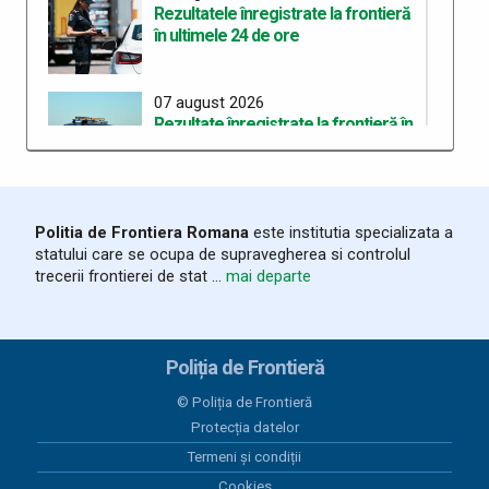
Rezultatele înregistrate la frontieră
în ultimele 24 de ore
07 august 2026
Rezultate înregistrate la frontieră în
ultimele 24 de ore
06 august 2026
Politia de Frontiera Romana
este institutia specializata a
Trei cetățeni chinezi depistați la PTF
statului care se ocupa de supravegherea si controlul
Stamora-Moravița cu vize false
trecerii frontierei de stat ...
mai departe
06 august 2026
Rezultate înregistrate la frontieră în
Poliția de Frontieră
ultimele 24 de ore
© Poliția de Frontieră
Protecția datelor
05 august 2026
Termeni și condiții
Organizarea celui de-al treilea
Workshop pentru elaborarea unei
Cookies