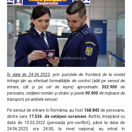
În data de 24.06.2023
, prin punctele de fro­ntieră de la nivelul
întregii ţări au efectuat formalitățile de control (atât pe sensul de
intrare, cât şi pe cel de ieşire) aproximativ
352.900
de
persoane, cetățeni români și străini și peste
90.900
de mijloace de
transport, pe ambele sensuri.
Pe sensul de intrare în România, au fost
168.843
de persoane,
dintre care
17.536 de cetăţeni ucraineni
. Astfel, începând cu
data de 10.02.2022 (perioadă pre-conflict), până la data de
24.06.2023, ora 24.00, la nivel naţional, au intrat în