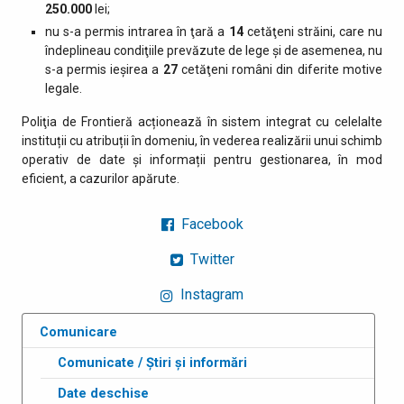
250.000
lei;
nu s-a permis intrarea în ţară a
14
cetăţeni străini, care nu
îndeplineau condiţiile prevăzute de lege şi de asemenea, nu
s-a permis ieşirea a
27
cetăţeni români din diferite motive
legale.
Poliţia de Frontieră acționează în sistem integrat cu celelalte
instituții cu atribuții în domeniu, în vederea realizării unui schimb
operativ de date și informații pentru gestionarea, în mod
eficient, a cazurilor apărute.
Facebook
Twitter
Instagram
Comunicare
Comunicate / Știri și informări
Date deschise