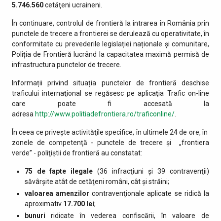
5.746.560
cetăţeni ucraineni.
În continuare, controlul de frontieră la intrarea în România prin
punctele de trecere a frontierei se derulează cu operativitate, în
conformitate cu prevederile legislației naționale și comunitare,
Poliția de Frontieră lucrând la capacitatea maximă permisă de
infrastructura punctelor de trecere.
Informații privind situația punctelor de frontieră deschise
traficului internaţional se regăsesc pe aplicaţia Trafic on-line
care poate fi accesată la
adresa
http://www.politiadefrontiera.ro/traficonline/
.
În ceea ce priveşte activităţile specifice, în ultimele 24 de ore, în
zonele de competenţă - punctele de trecere şi „frontiera
verde” - poliţiştii de frontieră au constatat:
75 de fapte ilegale
(36 infracţiuni şi 39 contravenţii)
săvârşite atât de cetăţeni români, cât şi străini;
valoarea amenzilor
contravenţionale aplicate se ridică la
aproximativ
17.700 lei
;
bunuri
ridicate în vederea confiscării, în valoare de