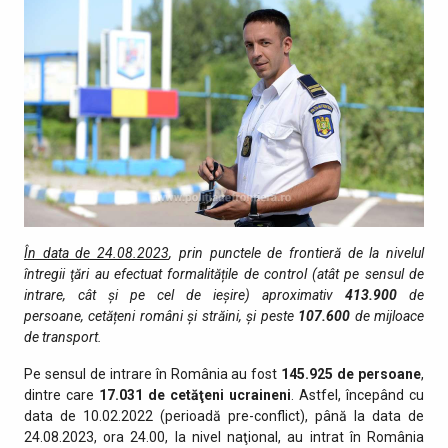
În data de 24.08.2023
, prin punctele de fro­ntieră de la nivelul
întregii ţări au efectuat formalitățile de control (atât pe sensul de
intrare, cât şi pe cel de ieşire) aproximativ
413.900
de
persoane, cetățeni români și străini, şi peste
107.600
de mijloace
de transport.
Pe sensul de intrare în România au fost
145.925 de persoane
,
dintre care
17.031 de cetăţeni ucraineni
. Astfel, începând cu
data de 10.02.2022 (perioadă pre-conflict), până la data de
24.08.2023, ora 24.00, la nivel naţional, au intrat în România