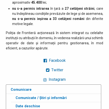
aproximativ
45.400
lei;
nu s-a permis intrarea
în ţară a
27 cetăţeni străini
, care
nu îndeplineau condiţiile prevăzute de lege şi de asemenea,
nu s-a permis ieşirea a 33 cetăţeni români
din diferite
motive legale.
Poliţia de Frontieră acționează în sistem integrat cu celelalte
instituții cu atribuții în domeniu, în vederea realizării unui schimb
operativ de date și informații pentru gestionarea, în mod
eficient, a cazurilor apărute.
Facebook
Twitter
Instagram
Comunicare
Comunicate / Știri și informări
Date deschise