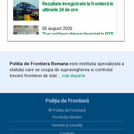
Rezultate înregistrate la frontieră în
ultimele 24 de ore
06 august 2026
Trei cetățeni chinezi depistați la PTF
Stamora-Moravița cu vize false
06 august 2026
Politia de Frontiera Romana
este institutia specializata a
Rezultate înregistrate la frontieră în
statului care se ocupa de supravegherea si controlul
ultimele 24 de ore
trecerii frontierei de stat ...
mai departe
05 august 2026
Organizarea celui de-al treilea
Poliția de Frontieră
Workshop pentru elaborarea unei
curicule comune de pregătire în
© Poliția de Frontieră
cadrul proiectului “ROHU00634 –
Protecția datelor
SAFE – Together for a Safer Area”
Termeni și condiții
Cookies