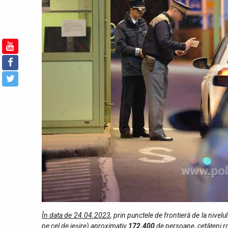
În data de 24.04.2023
, prin punctele de fro­ntieră de la nivelul
pe cel de ieşire) aproximativ
172.400
de persoane, cetățeni ro