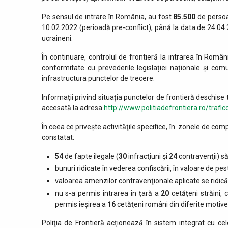
Pe sensul de intrare în România, au fost
85.500
de persoa
10.02.2022 (perioadă pre-conflict), până la data de 24.04.2
ucraineni.
În continuare, controlul de frontieră la intrarea în Român
conformitate cu prevederile legislației naționale și co
infrastructura punctelor de trecere.
Informații privind situația punctelor de frontieră deschise t
accesată la adresa
http://www.politiadefrontiera.ro/trafic
În ceea ce priveşte activităţile specifice, în zonele de comp
constatat:
54
de fapte ilegale (
30
infracţiuni şi
24
contravenţii) să
bunuri ridicate în vederea confiscării, în valoare de pe
valoarea amenzilor contravenţionale aplicate se ridică
nu s-a permis intrarea în ţară a
20
cetăţeni străini,
permis ieşirea a
16
cetăţeni români din diferite motive
Poliţia de Frontieră acționează în sistem integrat cu cele