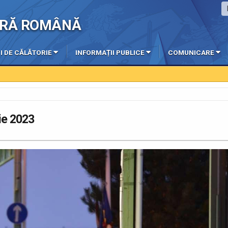
IERĂ ROMÂNĂ
I DE CĂLĂTORIE
INFORMAȚII PUBLICE
COMUNICARE
lie 2023