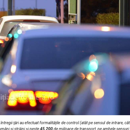
 întregii ţări au efectuat formalitățile de control (atât pe sensul de intrare, cât
mâni și străini și peste
45.200
de mijloace de transport, pe ambele sensuri