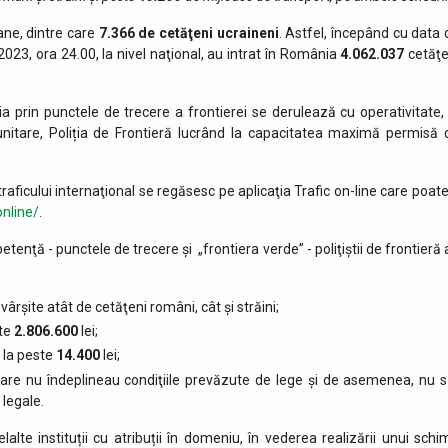
ne, dintre care
7.366 de cetăţeni ucraineni
. Astfel, începând cu data 
023, ora 24.00, la nivel naţional, au intrat în România
4.062.037
cetăţe
ia prin punctele de trecere a frontierei se derulează cu operativitate, 
munitare, Poliția de Frontieră lucrând la capacitatea maximă permisă 
raficului internaţional se regăsesc pe aplicaţia Trafic on-line care poate
online/
.
etenţă - punctele de trecere şi „frontiera verde” - poliţiştii de frontieră
vârşite atât de cetăţeni români, cât şi străini;
ste
2.806.600
lei;
 la peste
14.400
lei;
 care nu îndeplineau condiţiile prevăzute de lege şi de asemenea, nu s
 legale.
lalte instituții cu atribuții în domeniu, în vederea realizării unui schi