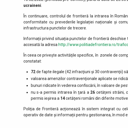
ucraineni
.
În continuare, controlul de frontieră la intrarea în Român
conformitate cu prevederile legislației naționale și co
infrastructura punctelor de trecere.
Informații privind situația punctelor de frontieră deschise t
accesată la adresa
http://www.politiadefrontiera.ro/trafic
În ceea ce priveşte activităţile specifice, în zonele de comp
constatat:
72
de fapte ilegale (42 infracţiuni şi 30 contravenţii) să
valoarea amenzilor contravenţionale aplicate se ridic
bunuri ridicate în vederea confiscării, în valoare de pe
nu s-a permis intrarea în ţară a
26
cetăţeni străini,
permis ieşirea a
14
cetăţeni români din diferite motive
Poliţia de Frontieră acționează în sistem integrat cu cele
operativ de date și informații pentru gestionarea, în mod ef