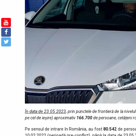
În data de 23.05.2023
, prin punctele de fro­ntieră de la nivelul
pe cel de ieşire) aproximativ
166.700
de persoane, cetățeni ro
Pe sensul de intrare în România, au fost
80.542
de persoa
10.02.2022 (perioadă pre-conflict), până la data de 23.05.2