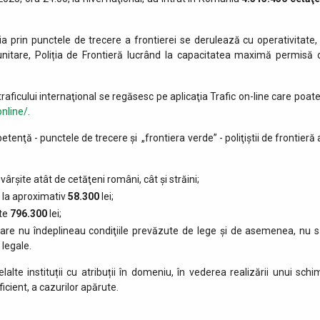
ia prin punctele de trecere a frontierei se derulează cu operativitate, 
munitare, Poliția de Frontieră lucrând la capacitatea maximă permisă 
raficului internaţional se regăsesc pe aplicaţia Trafic on-line care poate
online/
.
etenţă - punctele de trecere şi „frontiera verde” - poliţiştii de frontieră
vârşite atât de cetăţeni români, cât şi străini;
ă la aproximativ
58.300
lei;
ste
796.300
lei;
 care nu îndeplineau condiţiile prevăzute de lege şi de asemenea, nu s
 legale.
lalte instituții cu atribuții în domeniu, în vederea realizării unui schi
icient, a cazurilor apărute.