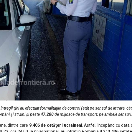
 întregii ţări au efectuat formalitățile de control (atât pe sensul de intrare, cât
mâni și străini și peste
47.200
de mijloace de transport, pe ambele sensuri
ne, dintre care
9.406 de cetăţeni ucraineni
. Astfel, începând cu data 
023, ora 24.00, la nivel naţional, au intrat în România
4.313.436
cetăţe