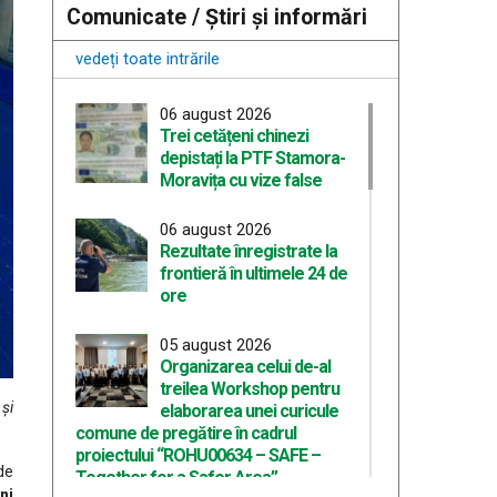
Comunicate / Știri și informări
vedeți toate intrările
06 august 2026
Trei cetățeni chinezi
depistați la PTF Stamora-
Moravița cu vize false
06 august 2026
Rezultate înregistrate la
frontieră în ultimele 24 de
ore
05 august 2026
Organizarea celui de-al
treilea Workshop pentru
 şi
elaborarea unei curicule
.
comune de pregătire în cadrul
proiectului “ROHU00634 – SAFE –
de
Together for a Safer Area”
ni