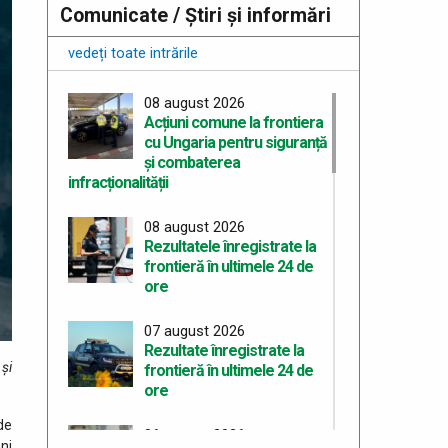
Comunicate / Știri și informări
vedeți toate intrările
08 august 2026
Acțiuni comune la frontiera
cu Ungaria pentru siguranță
și combaterea
infracționalității
08 august 2026
Rezultatele înregistrate la
frontieră în ultimele 24 de
ore
07 august 2026
Rezultate înregistrate la
 şi
frontieră în ultimele 24 de
.
ore
de
06 august 2026
ni