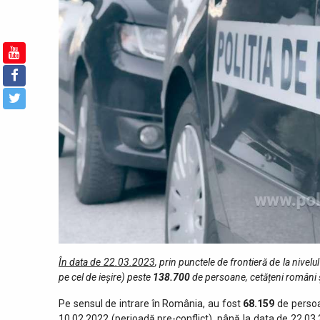
În data de 22.03.2023
, prin punctele de fro­ntieră de la nivelul
pe cel de ieşire) peste
138.700
de persoane, cetățeni români ș
Pe sensul de intrare în România, au fost
68.159
de persoa
10.02.2022 (perioadă pre-conflict), până la data de 22.03.2