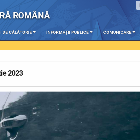
IERĂ ROMÂNĂ
I DE CĂLĂTORIE
INFORMAȚII PUBLICE
COMUNICARE
tie 2023