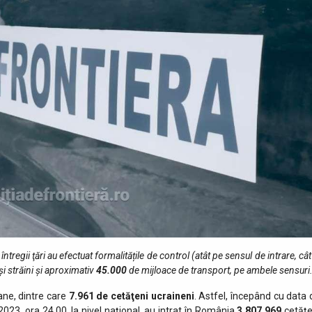
 întregii ţări au efectuat formalitățile de control (atât pe sensul de intrare, cât
i străini și aproximativ
45.000
de mijloace de transport, pe ambele sensuri
ne, dintre care
7.961 de cetăţeni ucraineni
. Astfel, începând cu data 
023, ora 24.00, la nivel naţional, au intrat în România
3.807.969
cetăţe