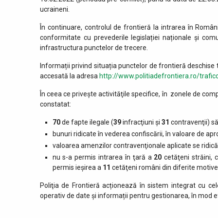
ucraineni.
În continuare, controlul de frontieră la intrarea în Român
conformitate cu prevederile legislației naționale și co
infrastructura punctelor de trecere.
Informații privind situația punctelor de frontieră deschise t
accesată la adresa
http://www.politiadefrontiera.ro/trafic
În ceea ce priveşte activităţile specifice, în zonele de comp
constatat:
70
de fapte ilegale (
39
infracţiuni şi
31
contravenţii) să
bunuri ridicate în vederea confiscării, în valoare de ap
valoarea amenzilor contravenţionale aplicate se ridică
nu s-a permis intrarea în ţară a
20
cetăţeni străini,
permis ieşirea a
11
cetăţeni români din diferite motive
Poliţia de Frontieră acționează în sistem integrat cu cele
operativ de date și informații pentru gestionarea, în mod ef