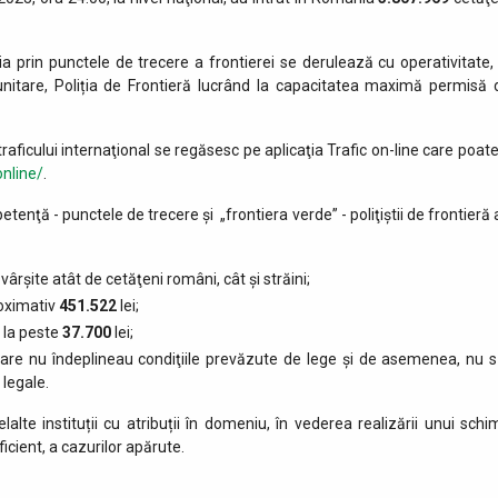
ia prin punctele de trecere a frontierei se derulează cu operativitate, 
munitare, Poliția de Frontieră lucrând la capacitatea maximă permisă 
raficului internaţional se regăsesc pe aplicaţia Trafic on-line care poate
online/
.
etenţă - punctele de trecere şi „frontiera verde” - poliţiştii de frontieră
vârşite atât de cetăţeni români, cât şi străini;
roximativ
451.522
lei;
 la peste
37.700
lei;
 care nu îndeplineau condiţiile prevăzute de lege şi de asemenea, nu s
 legale.
lalte instituții cu atribuții în domeniu, în vederea realizării unui schi
icient, a cazurilor apărute.