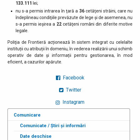
133.111
lei;
nu s-a permis intrarea în ţară a
36
cetăţeni străini, care nu
îndeplineau condiţiile prevăzute de lege şi de asemenea, nu
s-a permis ieşirea a
22
cetăţeni români din diferite motive
legale.
Poliţia de Frontieră acționează în sistem integrat cu celelalte
instituții cu atribuții în domeniu, în vederea realizării unui schimb
operativ de date și informații pentru gestionarea, în mod
eficient, a cazurilor apărute.
Facebook
Twitter
Instagram
Comunicare
Comunicate / Știri și informări
Date deschise