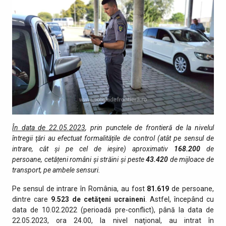
În data de 22.05.2023
, prin punctele de fro­ntieră de la nivelul
întregii ţări au efectuat formalitățile de control (atât pe sensul de
intrare, cât şi pe cel de ieşire) aproximativ
168.200
de
persoane, cetățeni români și străini și peste
43.420
de mijloace de
transport, pe ambele sensuri.
Pe sensul de intrare în România, au fost
81.619
de persoane,
dintre care
9.523 de cetăţeni ucraineni
. Astfel, începând cu
data de 10.02.2022 (perioadă pre-conflict), până la data de
22.05.2023, ora 24.00, la nivel naţional, au intrat în