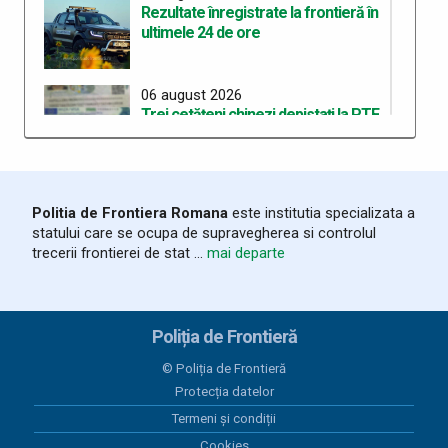
Rezultate înregistrate la frontieră în
ultimele 24 de ore
06 august 2026
Trei cetățeni chinezi depistați la PTF
Stamora-Moravița cu vize false
06 august 2026
Politia de Frontiera Romana
este institutia specializata a
Rezultate înregistrate la frontieră în
statului care se ocupa de supravegherea si controlul
ultimele 24 de ore
trecerii frontierei de stat ...
mai departe
05 august 2026
Organizarea celui de-al treilea
Poliția de Frontieră
Workshop pentru elaborarea unei
curicule comune de pregătire în
© Poliția de Frontieră
cadrul proiectului “ROHU00634 –
Protecția datelor
SAFE – Together for a Safer Area”
Termeni și condiții
Cookies