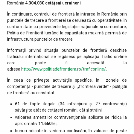
România
4.304.030
cetăţeni ucraineni
.
În continuare, controlul de frontieră la intrarea în România prin
punctele de trecere a frontierei se derulează cu operativitate, în
conformitate cu prevederile legislației naționale și comunitare,
Poliția de Frontieră lucrând la capacitatea maximă permisă de
infrastructura punctelor de trecere.
Informații privind situația punctelor de frontieră deschise
traficului internaţional se regăsesc pe aplicaţia Trafic on-line
care poate fi accesată la
adresa
http://www.politiadefrontiera.ro/traficonline/
.
În ceea ce priveşte activităţile specifice, în zonele de
competenţă - punctele de trecere şi „frontiera verde” - poliţiştii
de frontieră au constatat:
61
de fapte ilegale (34 infracţiuni şi 27 contravenţii)
săvârşite atât de cetăţeni români, cât şi străini;
valoarea amenzilor contravenţionale aplicate se ridică la
aproximativ
11.660
lei;
bunuri ridicate în vederea confiscării, în valoare de peste