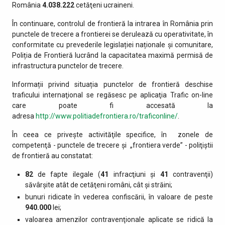
România
4.038.222
cetăţeni ucraineni.
În continuare, controlul de frontieră la intrarea în România prin
punctele de trecere a frontierei se derulează cu operativitate, în
conformitate cu prevederile legislației naționale și comunitare,
Poliția de Frontieră lucrând la capacitatea maximă permisă de
infrastructura punctelor de trecere.
Informații privind situația punctelor de frontieră deschise
traficului internaţional se regăsesc pe aplicaţia Trafic on-line
care poate fi accesată la
adresa
http://www.politiadefrontiera.ro/traficonline/
.
În ceea ce priveşte activităţile specifice, în zonele de
competenţă - punctele de trecere şi „frontiera verde” - poliţiştii
de frontieră au constatat:
82
de fapte ilegale (
41
infracţiuni şi
41
contravenţii)
săvârşite atât de cetăţeni români, cât şi străini;
bunuri ridicate în vederea confiscării, în valoare de peste
940.000
lei;
valoarea amenzilor contravenţionale aplicate se ridică la