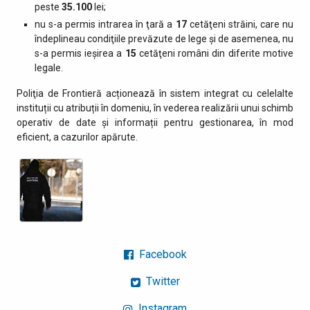
peste
35.100
lei;
nu s-a permis intrarea în ţară a
17
cetăţeni străini, care nu
îndeplineau condiţiile prevăzute de lege şi de asemenea, nu
s-a permis ieşirea a
15
cetăţeni români din diferite motive
legale.
Poliţia de Frontieră acționează în sistem integrat cu celelalte
instituții cu atribuții în domeniu, în vederea realizării unui schimb
operativ de date și informații pentru gestionarea, în mod
eficient, a cazurilor apărute.
Facebook
Twitter
Instagram