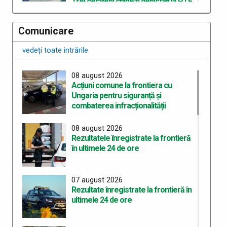
Trei cetățeni chinezi depistați la PTF
Stamora-Moravița cu vize false
Comunicare
06 august 2026
vedeți toate intrările
Rezultate înregistrate la frontieră în
ultimele 24 de ore
08 august 2026
Acțiuni comune la frontiera cu
Ungaria pentru siguranță și
05 august 2026
combaterea infracționalității
Organizarea celui de-al treilea
Workshop pentru elaborarea unei
curicule comune de pregătire în
08 august 2026
Rezultatele înregistrate la frontieră
cadrul proiectului “ROHU00634 –
în ultimele 24 de ore
SAFE – Together for a Safer Area”
05 august 2026
07 august 2026
Rezultate înregistrate la frontieră în
Rezultate înregistrate la frontieră în
ultimele 24 de ore
ultimele 24 de ore
04 august 2026