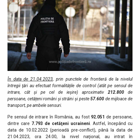
În data de 21.04.2023
, prin punctele de fro­ntieră de la nivelul
întregii ţări au efectuat formalitățile de control (atât pe sensul de
intrare, cât şi pe cel de ieşire) aproximativ
212.800
de
persoane, cetățeni români și străini și peste
57.600
de mijloace de
transport, pe ambele sensuri.
Pe sensul de intrare în România, au fost
92.051
de persoane,
dintre care
7.793 de cetăţeni ucraineni
. Astfel, începând cu
data de 10.02.2022 (perioadă pre-conflict), până la data de
21.04.2023, ora 24.00, la nivel naţional, au intrat în