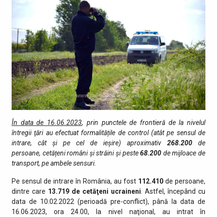
În data de 16.06.2023
, prin punctele de fro­ntieră de la nivelul
întregii ţări au efectuat formalitățile de control (atât pe sensul de
intrare, cât şi pe cel de ieşire) aproximativ
268.200
de
persoane, cetățeni români și străini și peste
68.200
de mijloace de
transport, pe ambele sensuri.
Pe sensul de intrare în România, au fost
112.410
de persoane,
dintre care
13.719 de cetăţeni ucraineni
. Astfel, începând cu
data de 10.02.2022 (perioadă pre-conflict), până la data de
16.06.2023, ora 24.00, la nivel naţional, au intrat în