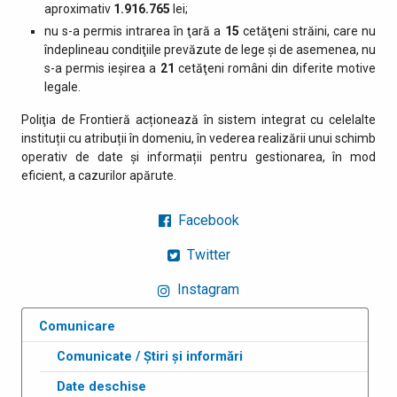
aproximativ
1.916.765
lei;
nu s-a permis intrarea în ţară a
15
cetăţeni străini, care nu
îndeplineau condiţiile prevăzute de lege şi de asemenea, nu
s-a permis ieşirea a
21
cetăţeni români din diferite motive
legale.
Poliţia de Frontieră acționează în sistem integrat cu celelalte
instituții cu atribuții în domeniu, în vederea realizării unui schimb
operativ de date și informații pentru gestionarea, în mod
eficient, a cazurilor apărute.
Facebook
Twitter
Instagram
Comunicare
Comunicate / Știri și informări
Date deschise