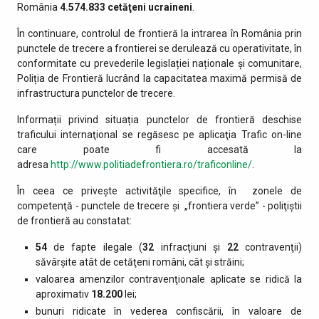
România
4.574.833
cetăţeni ucraineni
.
În continuare, controlul de frontieră la intrarea în România prin
punctele de trecere a frontierei se derulează cu operativitate, în
conformitate cu prevederile legislației naționale și comunitare,
Poliția de Frontieră lucrând la capacitatea maximă permisă de
infrastructura punctelor de trecere.
Informații privind situația punctelor de frontieră deschise
traficului internaţional se regăsesc pe aplicaţia Trafic on-line
care poate fi accesată la
adresa
http://www.politiadefrontiera.ro/traficonline/
.
În ceea ce priveşte activităţile specifice, în zonele de
competenţă - punctele de trecere şi „frontiera verde” - poliţiştii
de frontieră au constatat:
54
de fapte ilegale (
32
infracţiuni şi
22
contravenţii)
săvârşite atât de cetăţeni români, cât şi străini;
valoarea amenzilor contravenţionale aplicate se ridică la
aproximativ
18.200
lei;
bunuri ridicate în vederea confiscării, în valoare de