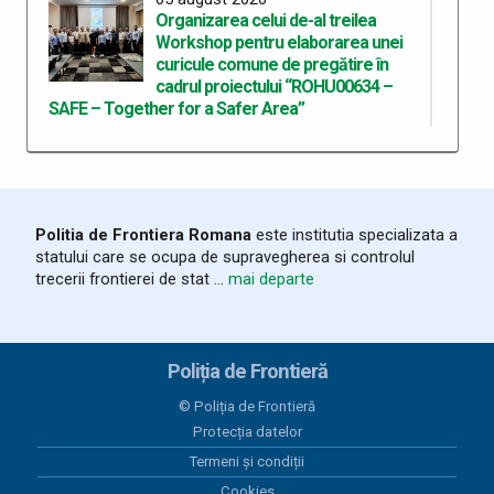
Organizarea celui de-al treilea
Workshop pentru elaborarea unei
curicule comune de pregătire în
cadrul proiectului “ROHU00634 –
SAFE – Together for a Safer Area”
05 august 2026
Rezultate înregistrate la frontieră în
ultimele 24 de ore
Politia de Frontiera Romana
este institutia specializata a
statului care se ocupa de supravegherea si controlul
04 august 2026
trecerii frontierei de stat ...
mai departe
Salvat la timp de polițiștii de frontieră,
după ce a adormit pe un colac în
mijlocul Dunării
Poliția de Frontieră
04 august 2026
Biciclete electrice în valoare de
© Poliția de Frontieră
20.000 de euro, căutate de
Protecția datelor
autoritățile austriece, descoperite
Termeni și condiții
de polițiștii de frontieră bihoreni
Cookies