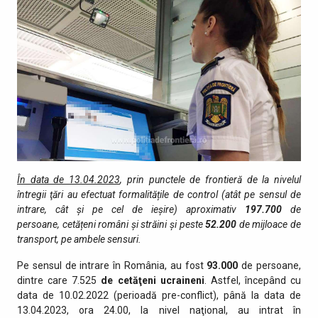
În data de 13.04.2023
, prin punctele de fro­ntieră de la nivelul
întregii ţări au efectuat formalitățile de control (atât pe sensul de
intrare, cât şi pe cel de ieşire) aproximativ
197.700
de
persoane, cetățeni români și străini și peste
52.200
de mijloace de
transport, pe ambele sensuri.
Pe sensul de intrare în România, au fost
93.000
de persoane,
dintre care 7.525
de cetăţeni ucraineni
. Astfel, începând cu
data de 10.02.2022 (perioadă pre-conflict), până la data de
13.04.2023, ora 24.00, la nivel naţional, au intrat în