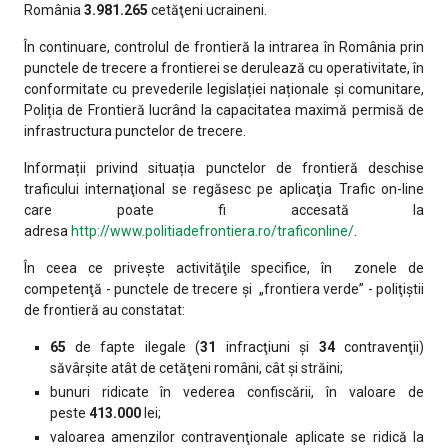
România
3.981.265
cetăţeni ucraineni.
În continuare, controlul de frontieră la intrarea în România prin
punctele de trecere a frontierei se derulează cu operativitate, în
conformitate cu prevederile legislației naționale și comunitare,
Poliția de Frontieră lucrând la capacitatea maximă permisă de
infrastructura punctelor de trecere.
Informații privind situația punctelor de frontieră deschise
traficului internaţional se regăsesc pe aplicaţia Trafic on-line
care poate fi accesată la
adresa
http://www.politiadefrontiera.ro/traficonline/
.
În ceea ce priveşte activităţile specifice, în zonele de
competenţă - punctele de trecere şi „frontiera verde” - poliţiştii
de frontieră au constatat:
65
de fapte ilegale (
31
infracţiuni şi
34
contravenţii)
săvârşite atât de cetăţeni români, cât şi străini;
bunuri ridicate în vederea confiscării, în valoare de
peste
413.000
lei;
valoarea amenzilor contravenţionale aplicate se ridică la