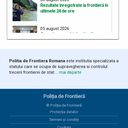
Rezultate înregistrate la frontieră în
ultimele 24 de ore
05 august 2026
Organizarea celui de-al treilea
Workshop pentru elaborarea unei
curicule comune de pregătire în
cadrul proiectului “ROHU00634 –
SAFE – Together for a Safer Area”
Politia de Frontiera Romana
este institutia specializata a
statului care se ocupa de supravegherea si controlul
05 august 2026
trecerii frontierei de stat ...
mai departe
Rezultate înregistrate la frontieră în
ultimele 24 de ore
Poliția de Frontieră
04 august 2026
Salvat la timp de polițiștii de frontieră,
© Poliția de Frontieră
după ce a adormit pe un colac în
Protecția datelor
mijlocul Dunării
Termeni și condiții
Cookies