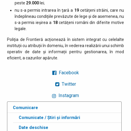
peste
29.000
lei;
nu s-a permis intrarea în ţară a
19
cetăţeni străini, care nu
îndeplineau condiţiile prevăzute de lege şi de asemenea, nu
s-a permis ieşirea a
18
cetăţeni români din diferite motive
legale.
Poliţia de Frontieră acționează în sistem integrat cu celelalte
instituții cu atribuții în domeniu, în vederea realizării unui schimb
operativ de date și informații pentru gestionarea, în mod
eficient, a cazurilor apărute.
Facebook
Twitter
Instagram
Comunicare
Comunicate / Știri și informări
Date deschise