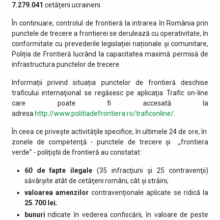
7.279.041
cetăţeni ucraineni.
În continuare, controlul de frontieră la intrarea în România prin
punctele de trecere a frontierei se derulează cu operativitate, în
conformitate cu prevederile legislației naționale și comunitare,
Poliția de Frontieră lucrând la capacitatea maximă permisă de
infrastructura punctelor de trecere.
Informații privind situația punctelor de frontieră deschise
traficului internaţional se regăsesc pe aplicaţia Trafic on-line
care poate fi accesată la
adresa
http://www.politiadefrontiera.ro/traficonline/
.
În ceea ce priveşte activităţile specifice, în ultimele 24 de ore, în
zonele de competenţă - punctele de trecere şi „frontiera
verde” - poliţiştii de frontieră au constatat:
60 de fapte ilegale
(35 infracţiuni şi 25 contravenţii)
săvârşite atât de cetăţeni români, cât şi străini;
valoarea amenzilor
contravenţionale aplicate se ridică la
25.700 lei
;
bunuri
ridicate în vederea confiscării, în valoare de peste