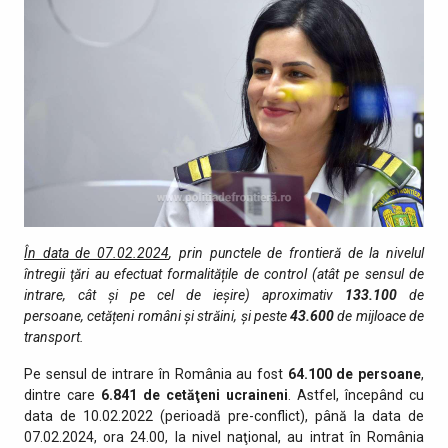
În data de 07.02.2024
, prin punctele de fro­ntieră de la nivelul
întregii ţări au efectuat formalitățile de control (atât pe sensul de
intrare, cât şi pe cel de ieşire) aproximativ
133.100
de
persoane, cetățeni români și străini, şi peste
43.600
de mijloace de
transport.
Pe sensul de intrare în România au fost
64.100 de persoane
,
dintre care
6.841 de cetăţeni ucraineni
. Astfel, începând cu
data de 10.02.2022 (perioadă pre-conflict), până la data de
07.02.2024, ora 24.00, la nivel naţional, au intrat în România