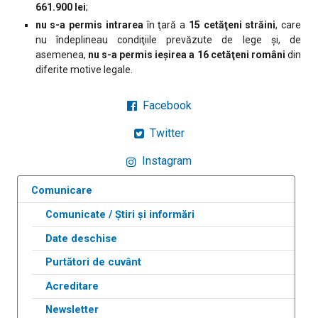
661.900 lei
;
nu s-a permis intrarea
în ţară a
15
cetăţeni străini
, care
nu îndeplineau condiţiile prevăzute de lege şi, de
asemenea,
nu s-a permis ieşirea a 16 cetăţeni români
din
diferite motive legale.
Facebook
Twitter
Instagram
Comunicare
Comunicate / Știri și informări
Date deschise
Purtători de cuvânt
Acreditare
Newsletter