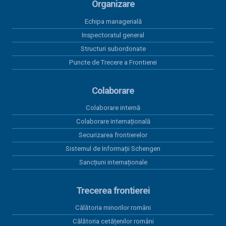
Organizare
04 august 2026
Echipa managerială
Rezultate înregistrate la frontieră în
ultimele 24 de ore
Inspectoratul general
Structuri subordonate
Puncte de Trecere a Frontierei
03 august 2026
România și Republica Moldova
consolidează cooperarea pentru
Colaborare
fluidizarea traficului transfrontalier
Colaborare internă
03 august 2026
Colaborare internațională
Trafic intens la frontiera cu
Securizarea frontierelor
Republica Moldova. Măsuri pentru
reducerea timpilor de așteptare
Sistemul de Informații Schengen
Sancțiuni internaționale
03 august 2026
Două autoturisme căutate de
autoritățile din Belgia și Spania,
Trecerea frontierei
descoperite la frontiera cu R.
Călătoria minorilor români
Moldova
Călătoria cetățenilor români