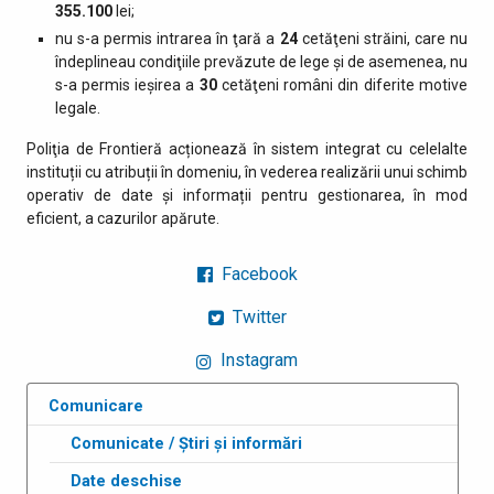
355.100
lei;
nu s-a permis intrarea în ţară a
24
cetăţeni străini, care nu
îndeplineau condiţiile prevăzute de lege şi de asemenea, nu
s-a permis ieşirea a
30
cetăţeni români din diferite motive
legale.
Poliţia de Frontieră acționează în sistem integrat cu celelalte
instituții cu atribuții în domeniu, în vederea realizării unui schimb
operativ de date și informații pentru gestionarea, în mod
eficient, a cazurilor apărute.
Facebook
Twitter
Instagram
Comunicare
Comunicate / Știri și informări
Date deschise