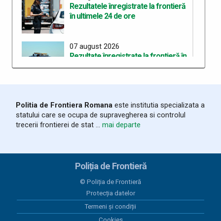
Rezultatele înregistrate la frontieră
în ultimele 24 de ore
07 august 2026
Rezultate înregistrate la frontieră în
ultimele 24 de ore
06 august 2026
Politia de Frontiera Romana
este institutia specializata a
Trei cetățeni chinezi depistați la PTF
statului care se ocupa de supravegherea si controlul
Stamora-Moravița cu vize false
trecerii frontierei de stat ...
mai departe
06 august 2026
Rezultate înregistrate la frontieră în
Poliția de Frontieră
ultimele 24 de ore
© Poliția de Frontieră
Protecția datelor
05 august 2026
Termeni și condiții
Organizarea celui de-al treilea
Workshop pentru elaborarea unei
Cookies