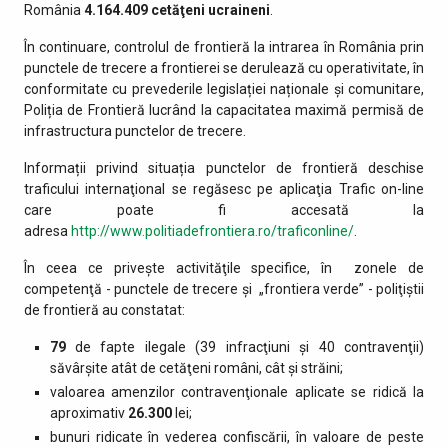
România
4.164.409 cetăţeni ucraineni
.
În continuare, controlul de frontieră la intrarea în România prin
punctele de trecere a frontierei se derulează cu operativitate, în
conformitate cu prevederile legislației naționale și comunitare,
Poliția de Frontieră lucrând la capacitatea maximă permisă de
infrastructura punctelor de trecere.
Informații privind situația punctelor de frontieră deschise
traficului internaţional se regăsesc pe aplicaţia Trafic on-line
care poate fi accesată la
adresa
http://www.politiadefrontiera.ro/traficonline/
.
În ceea ce priveşte activităţile specifice, în zonele de
competenţă - punctele de trecere şi „frontiera verde” - poliţiştii
de frontieră au constatat:
79
de fapte ilegale (39 infracţiuni şi 40 contravenţii)
săvârşite atât de cetăţeni români, cât şi străini;
valoarea amenzilor contravenţionale aplicate se ridică la
aproximativ
26.300
lei;
bunuri ridicate în vederea confiscării, în valoare de peste