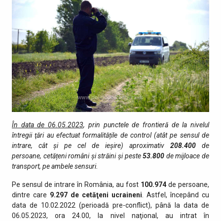
În data de 06.05.2023
, prin punctele de fro­ntieră de la nivelul
întregii ţări au efectuat formalitățile de control (atât pe sensul de
intrare, cât şi pe cel de ieşire) aproximativ
208.400
de
persoane, cetățeni români și străini și peste
53.800
de mijloace de
transport, pe ambele sensuri.
Pe sensul de intrare în România, au fost
100.974
de persoane,
dintre care
9.297 de cetăţeni ucraineni
. Astfel, începând cu
data de 10.02.2022 (perioadă pre-conflict), până la data de
06.05.2023, ora 24.00, la nivel naţional, au intrat în