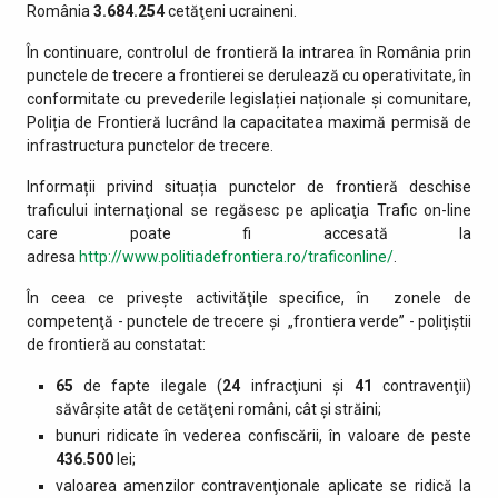
România
3.684.254
cetăţeni ucraineni.
În continuare, controlul de frontieră la intrarea în România prin
punctele de trecere a frontierei se derulează cu operativitate, în
conformitate cu prevederile legislației naționale și comunitare,
Poliția de Frontieră lucrând la capacitatea maximă permisă de
infrastructura punctelor de trecere.
Informații privind situația punctelor de frontieră deschise
traficului internaţional se regăsesc pe aplicaţia Trafic on-line
care poate fi accesată la
adresa
http://www.politiadefrontiera.ro/traficonline/
.
În ceea ce priveşte activităţile specifice, în zonele de
competenţă - punctele de trecere şi „frontiera verde” - poliţiştii
de frontieră au constatat:
65
de fapte ilegale (
24
infracţiuni şi
41
contravenţii)
săvârşite atât de cetăţeni români, cât şi străini;
bunuri ridicate în vederea confiscării, în valoare de peste
436.500
lei;
valoarea amenzilor contravenţionale aplicate se ridică la