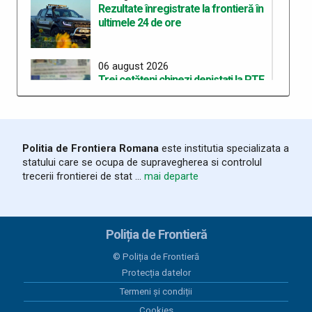
Rezultate înregistrate la frontieră în
ultimele 24 de ore
06 august 2026
Trei cetățeni chinezi depistați la PTF
Stamora-Moravița cu vize false
06 august 2026
Politia de Frontiera Romana
este institutia specializata a
Rezultate înregistrate la frontieră în
statului care se ocupa de supravegherea si controlul
ultimele 24 de ore
trecerii frontierei de stat ...
mai departe
05 august 2026
Organizarea celui de-al treilea
Poliția de Frontieră
Workshop pentru elaborarea unei
curicule comune de pregătire în
© Poliția de Frontieră
cadrul proiectului “ROHU00634 –
Protecția datelor
SAFE – Together for a Safer Area”
Termeni și condiții
Cookies