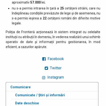
aproximativ
57.000
lei;
nu s-a permis intrarea în ţară a
25
cetăţeni străini, care nu
îndeplineau condiţiile prevăzute de lege şi de asemenea, nu
s-a permis ieşirea a
22
cetăţeni români din diferite motive
legale.
Poliţia de Frontieră acționează în sistem integrat cu celelalte
instituții cu atribuții în domeniu, în vederea realizării unui schimb
operativ de date și informații pentru gestionarea, în mod
eficient, a cazurilor apărute.
Facebook
Twitter
Instagram
Comunicare
Comunicate / Știri și informări
Date deschise