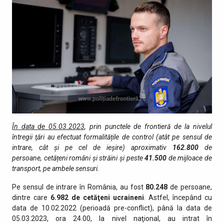
În data de 05.03.2023
, prin punctele de fro­ntieră de la nivelul
întregii ţări au efectuat formalitățile de control (atât pe sensul de
intrare, cât şi pe cel de ieşire) aproximativ
162.800
de
persoane, cetățeni români și străini și peste
41.500
de mijloace de
transport, pe ambele sensuri.
Pe sensul de intrare în România, au fost
80.248
de persoane,
dintre care
6.982 de cetăţeni ucraineni
. Astfel, începând cu
data de 10.02.2022 (perioadă pre-conflict), până la data de
05.03.2023, ora 24.00, la nivel naţional, au intrat în