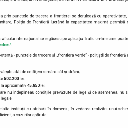
ia prin punctele de trecere a frontierei se derulează cu operativitate, 
munitare, Poliția de Frontieră lucrând la capacitatea maximă permisă 
raficului internaţional se regăsesc pe aplicaţia Trafic on-line care poate
online/
.
etenţă - punctele de trecere şi „frontiera verde” - poliţiştii de frontieră
vârşite atât de cetăţeni români, cât şi străini;
ste
502.200
lei;
ă la aproximativ
45.850
lei;
 care nu îndeplineau condiţiile prevăzute de lege şi de asemenea, nu s
 legale.
lalte instituții cu atribuții în domeniu, în vederea realizării unui schi
icient, a cazurilor apărute.