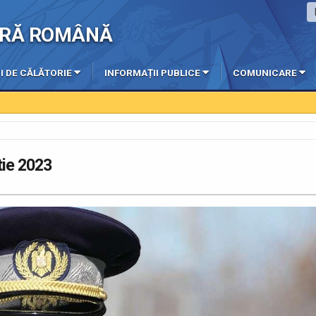
IERĂ ROMÂNĂ
I DE CĂLĂTORIE
INFORMAȚII PUBLICE
COMUNICARE
tie 2023