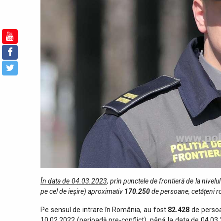
Î
n data de 04.03.2023
, prin punctele de fro­ntieră de la nivelul
pe cel de ieşire) aproximativ
170.250
de persoane, cetățeni ro
Pe sensul de intrare în România, au fost
82.428
de persoa
10.02.2022 (perioadă pre-conflict), până la data de 04.03.2