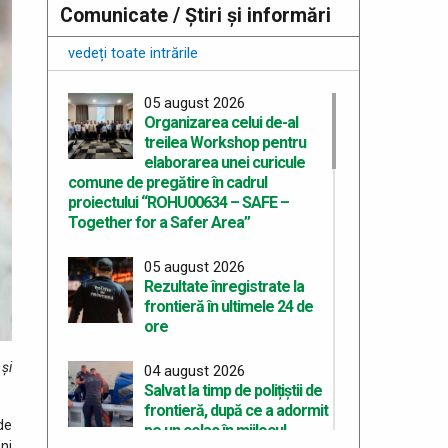
Comunicate / Știri și informări
vedeți toate intrările
05 august 2026
Organizarea celui de-al
treilea Workshop pentru
elaborarea unei curicule
comune de pregătire în cadrul
proiectului “ROHU00634 – SAFE –
Together for a Safer Area”
05 august 2026
Rezultate înregistrate la
frontieră în ultimele 24 de
ore
 şi
04 august 2026
.
Salvat la timp de polițiștii de
frontieră, după ce a adormit
de
pe un colac în mijlocul
ni