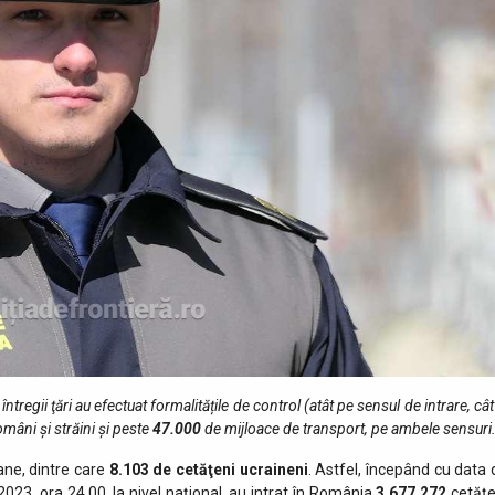
 întregii ţări au efectuat formalitățile de control (atât pe sensul de intrare, cât
mâni și străini și peste
47.000
de mijloace de transport, pe ambele sensuri
ne, dintre care
8.103 de cetăţeni ucraineni
. Astfel, începând cu data 
023, ora 24.00, la nivel naţional, au intrat în România
3.677.272
cetăţe