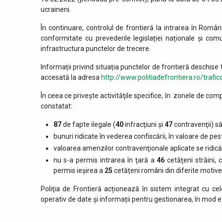
ucraineni.
În continuare, controlul de frontieră la intrarea în Român
conformitate cu prevederile legislației naționale și co
infrastructura punctelor de trecere.
Informații privind situația punctelor de frontieră deschise t
accesată la adresa
http://www.politiadefrontiera.ro/trafic
În ceea ce priveşte activităţile specifice, în zonele de comp
constatat:
87
de fapte ilegale (
40
infracţiuni şi
47
contravenţii) să
bunuri ridicate în vederea confiscării, în valoare de pe
valoarea amenzilor contravenţionale aplicate se ridic
nu s-a permis intrarea în ţară a
46
cetăţeni străini,
permis ieşirea a
25
cetăţeni români din diferite motive
Poliţia de Frontieră acționează în sistem integrat cu cele
operativ de date și informații pentru gestionarea, în mod ef