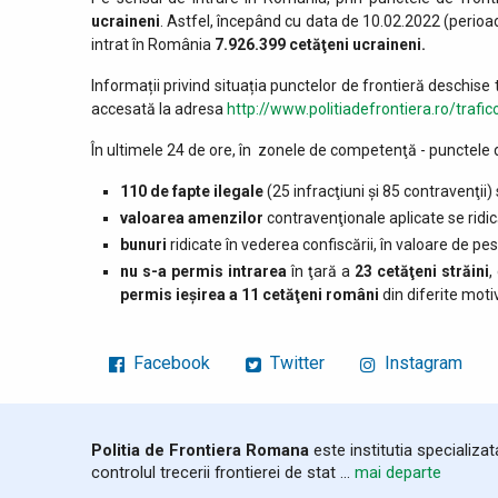
ucraineni
. Astfel, începând cu data de 10.02.2022 (perioadă
intrat în România
7.926.399 cetăţeni ucraineni.
Informații privind situația punctelor de frontieră deschise t
accesată la adresa
http://www.politiadefrontiera.ro/trafic
În ultimele 24 de ore, în zonele de competenţă - punctele de 
110 de fapte ilegale
(25 infracţiuni şi 85 contravenţii)
valoarea amenzilor
contravenţionale aplicate se ridic
bunuri
ridicate în vederea confiscării, în valoare de pe
nu s-a permis intrarea
în ţară a
23 cetăţeni străini
,
permis ieşirea a 11 cetăţeni români
din diferite moti
Facebook
Twitter
Instagram
Politia de Frontiera Romana
este institutia specializa
controlul trecerii frontierei de stat ...
mai departe