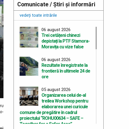
Comunicate / Știri și informări
vedeți toate intrările
06 august 2026
Trei cetățeni chinezi
depistați la PTF Stamora-
Moravița cu vize false
06 august 2026
Rezultate înregistrate la
frontieră în ultimele 24 de
ore
05 august 2026
Organizarea celui de-al
treilea Workshop pentru
tru
elaborarea unei curicule
ro­
comune de pregătire în cadrul
proiectului “ROHU00634 – SAFE –
Together for a Safer Area”
ni