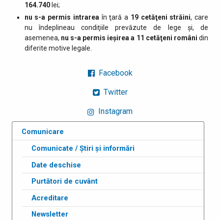
164.740
lei;
nu s-a permis intrarea
în ţară a
19
cetăţeni străini
, care
nu îndeplineau condiţiile prevăzute de lege şi, de
asemenea,
nu s-a permis ieşirea a 11 cetăţeni români
din
diferite motive legale.
Facebook
Twitter
Instagram
Comunicare
Comunicate / Știri și informări
Date deschise
Purtători de cuvânt
Acreditare
Newsletter