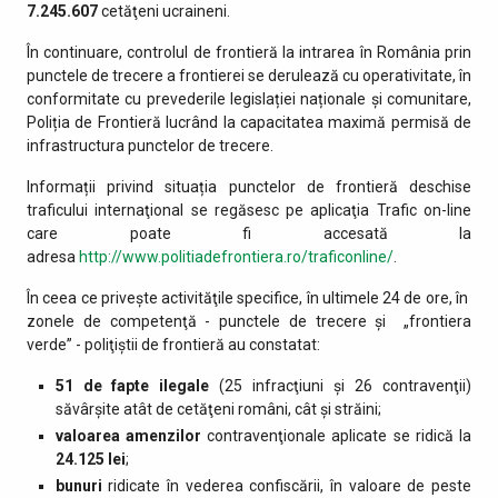
7.245.607
cetăţeni ucraineni.
În continuare, controlul de frontieră la intrarea în România prin
punctele de trecere a frontierei se derulează cu operativitate, în
conformitate cu prevederile legislației naționale și comunitare,
Poliția de Frontieră lucrând la capacitatea maximă permisă de
infrastructura punctelor de trecere.
Informații privind situația punctelor de frontieră deschise
traficului internaţional se regăsesc pe aplicaţia Trafic on-line
care poate fi accesată la
adresa
http://www.politiadefrontiera.ro/traficonline/
.
În ceea ce priveşte activităţile specifice, în ultimele 24 de ore, în
zonele de competenţă - punctele de trecere şi „frontiera
verde” - poliţiştii de frontieră au constatat:
51 de fapte ilegale
(25 infracţiuni şi 26 contravenţii)
săvârşite atât de cetăţeni români, cât şi străini;
valoarea amenzilor
contravenţionale aplicate se ridică la
24.125 lei
;
bunuri
ridicate în vederea confiscării, în valoare de peste