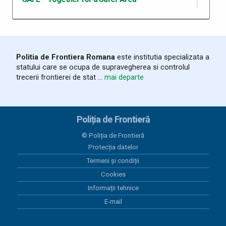
05 august 2026
Rezultate înregistrate la frontieră în
ultimele 24 de ore
Politia de Frontiera Romana
este institutia specializata a
statului care se ocupa de supravegherea si controlul
04 august 2026
trecerii frontierei de stat ...
mai departe
Salvat la timp de polițiștii de frontieră,
după ce a adormit pe un colac în
mijlocul Dunării
Poliția de Frontieră
04 august 2026
Biciclete electrice în valoare de
© Poliția de Frontieră
20.000 de euro, căutate de
Protecția datelor
autoritățile austriece, descoperite
Termeni și condiții
de polițiștii de frontieră bihoreni
Cookies
04 august 2026
Informații tehnice
Rezultate înregistrate la frontieră în
E-mail
ultimele 24 de ore