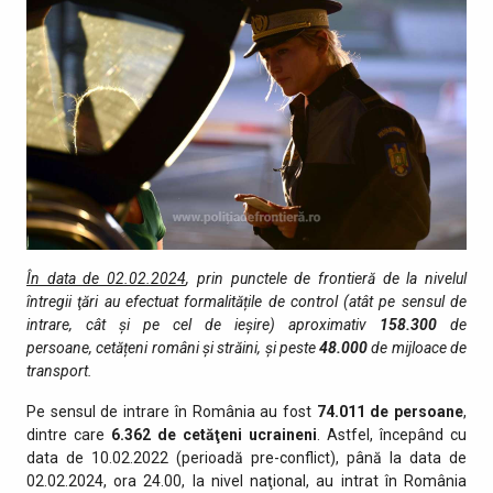
În data de 02.02.2024
, prin punctele de fro­ntieră de la nivelul
întregii ţări au efectuat formalitățile de control (atât pe sensul de
intrare, cât şi pe cel de ieşire) aproximativ
158.3
00
de
persoane, cetățeni români și străini, şi peste
48.000
de mijloace de
transport.
Pe sensul de intrare în România au fost
74.011 de persoane
,
dintre care
6.362 de cetăţeni ucraineni
. Astfel, începând cu
data de 10.02.2022 (perioadă pre-conflict), până la data de
02.02.2024, ora 24.00, la nivel naţional, au intrat în România