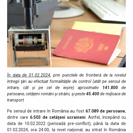
În data de 01.02.2024
, prin punctele de fro­ntieră de la nivelul
întregii ţări au efectuat formalitățile de control (atât pe sensul de
intrare, cât şi pe cel de ieşire) aproximativ
141.8
00
de
persoane, cetățeni români și străini, şi peste
45.400
de mijloace de
transport.
Pe sensul de intrare în România au fost
67.089 de persoane
,
dintre care
6.503 de cetăţeni ucraineni
. Astfel, începând cu
data de 10.02.2022 (perioadă pre-conflict), până la data de
01.02.2024, ora 24.00, la nivel naţional, au intrat în România