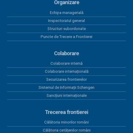
Organizare
04 august 2026
Echipa managerială
Rezultate înregistrate la frontieră în
ultimele 24 de ore
Inspectoratul general
Structuri subordonate
Puncte de Trecere a Frontierei
03 august 2026
România și Republica Moldova
consolidează cooperarea pentru
Colaborare
fluidizarea traficului transfrontalier
Colaborare internă
03 august 2026
Colaborare internațională
Trafic intens la frontiera cu
Securizarea frontierelor
Republica Moldova. Măsuri pentru
reducerea timpilor de așteptare
Sistemul de Informații Schengen
Sancțiuni internaționale
03 august 2026
Două autoturisme căutate de
autoritățile din Belgia și Spania,
Trecerea frontierei
descoperite la frontiera cu R.
Călătoria minorilor români
Moldova
Călătoria cetățenilor români