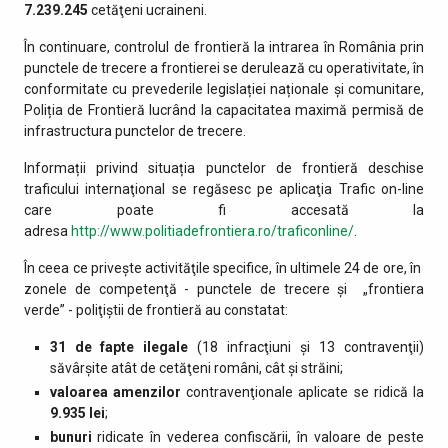
7.239.245
cetăţeni ucraineni.
În continuare, controlul de frontieră la intrarea în România prin
punctele de trecere a frontierei se derulează cu operativitate, în
conformitate cu prevederile legislației naționale și comunitare,
Poliția de Frontieră lucrând la capacitatea maximă permisă de
infrastructura punctelor de trecere.
Informații privind situația punctelor de frontieră deschise
traficului internaţional se regăsesc pe aplicaţia Trafic on-line
care poate fi accesată la
adresa
http://www.politiadefrontiera.ro/traficonline/
.
În ceea ce priveşte activităţile specifice, în ultimele 24 de ore, în
zonele de competenţă - punctele de trecere şi „frontiera
verde” - poliţiştii de frontieră au constatat:
31 de fapte ilegale
(18 infracţiuni şi 13 contravenţii)
săvârşite atât de cetăţeni români, cât şi străini;
valoarea amenzilor
contravenţionale aplicate se ridică la
9.935 lei
;
bunuri
ridicate în vederea confiscării, în valoare de peste