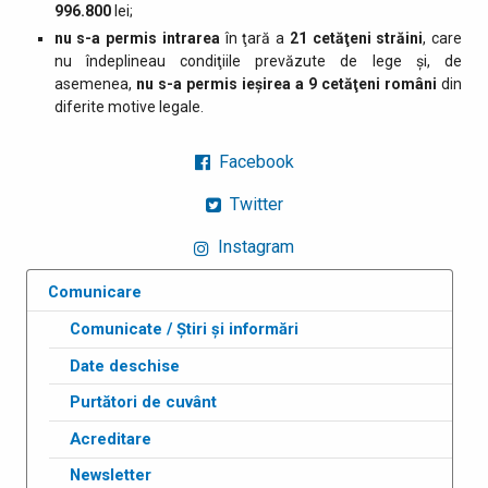
996.800
lei;
nu s-a permis intrarea
în ţară a
21
cetăţeni străini
, care
nu îndeplineau condiţiile prevăzute de lege şi, de
asemenea,
nu s-a permis ieşirea a 9 cetăţeni români
din
diferite motive legale.
Facebook
Twitter
Instagram
Comunicare
Comunicate / Știri și informări
Date deschise
Purtători de cuvânt
Acreditare
Newsletter