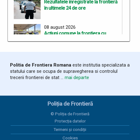
Rezultatele înregistrate la frontieră
în ultimele 24 de ore
08 august 2026
Acțiuni comune la frontiera cu
Ungaria pentru siguranță și
combaterea infracționalității
08 august 2026
Politia de Frontiera Romana
este institutia specializata a
Rezultatele înregistrate la frontieră
statului care se ocupa de supravegherea si controlul
în ultimele 24 de ore
trecerii frontierei de stat ...
mai departe
07 august 2026
Rezultate înregistrate la frontieră în
Poliția de Frontieră
ultimele 24 de ore
© Poliția de Frontieră
Protecția datelor
06 august 2026
Trei cetățeni chinezi depistați la PTF
Termeni și condiții
Stamora-Moravița cu vize false
Cookies