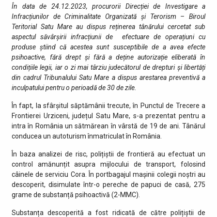
În data de 24.12.2023, procurorii Direcției de Investigare a
Infracțiunilor de Criminalitate Organizată și Terorism – Biroul
Teritorial Satu Mare au dispus reținerea tânărului cercetat sub
aspectul săvârșirii infracțiunii de efectuare de operațiuni cu
produse știind că acestea sunt susceptibile de a avea efecte
psihoactive, fără drept și fără a deține autorizație eliberată în
condițiile legii, iar o zi mai târziu judecătorul de drepturi și libertăți
din cadrul Tribunalului Satu Mare a dispus arestarea preventivă a
inculpatului pentru o perioadă de 30 de zile.
În fapt, la sfârșitul săptămânii trecute, în Punctul de Trecere a
Frontierei Urziceni, județul Satu Mare, s-a prezentat pentru a
intra în România un sătmărean în vârstă de 19 de ani. Tânărul
conducea un autoturism înmatriculat în România.
În baza analizei de risc, polițiștii de frontieră au efectuat un
control amănunțit asupra mijlocului de transport, folosind
câinele de serviciu Cora. În portbagajul mașinii colegii noștri au
descoperit, disimulate într-o pereche de papuci de casă, 275
grame de substanță psihoactivă (2-MMC).
Substanța descoperită a fost ridicată de către polițiștii de