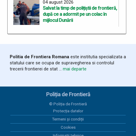
04 august 2026
Salvat la timp de polițiștii de frontieră,
după ce a adormit pe un colac în
mijlocul Dunării
04 august 2026
Biciclete electrice în valoare de
20.000 de euro, căutate de
autoritățile austriece, descoperite
Politia de Frontiera Romana
este institutia specializata a
de polițiștii de frontieră bihoreni
statului care se ocupa de supravegherea si controlul
trecerii frontierei de stat ...
mai departe
04 august 2026
Rezultate înregistrate la frontieră în
ultimele 24 de ore
Poliția de Frontieră
03 august 2026
© Poliția de Frontieră
România și Republica Moldova
Protecția datelor
consolidează cooperarea pentru
Termeni și condiții
fluidizarea traficului transfrontalier
Cookies
03 august 2026
Informații tehnice