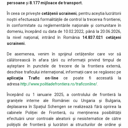
persoane
și
8.177
mijloace de transport.
În ceea ce privește
cetățenii ucraineni
, pentru aceștia lucrătorii
noștri efectuează formalitățile de control la trecerea frontierei,
în conformitate cu reglementările naţionale şi comunitare în
domeniu, începând cu data de 10.02.2022, până la 20.06.2026,
la nivel naţional, intrând în România
14.837.021
cetăţeni
ucraineni.
De asemenea, venim în sprijinul cetățenilor care vor să
călătorească în afara țării cu informații privind timpul de
așteptare în punctele de trecere de la frontiera externă,
deschise traficului internaţional, informații care se regăsesc pe
aplicaţia Trafic on-line
ce poate fi accesată la
adresa
http://www.politiadefrontiera.ro/traficonline
/
.
Începând cu 1 ianuarie 2025, a controlului de frontieră la
granițele interne ale României cu Ungaria și Bulgaria,
deplasarea în Spațiul Schengen se realizează fără oprirea la
cabinele Poliției de Frontieră, cu menținerea posibilității
efectuării unor controale aleatorii și nesistematice de către
polițiștii de frontieră și lucrători ai structurilor de ordine și