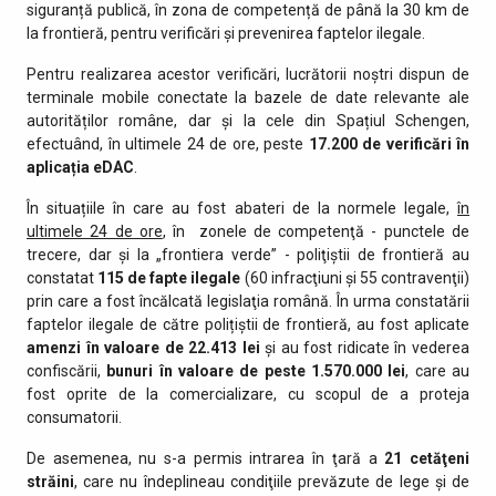
siguranță publică, în zona de competență de până la 30 km de
la frontieră, pentru verificări și prevenirea faptelor ilegale.
Pentru realizarea acestor verificări, lucrătorii noștri dispun de
terminale mobile conectate la bazele de date relevante ale
autorităților române, dar și la cele din Spațiul Schengen,
efectuând, în ultimele 24 de ore, peste
17.200 de
verificări în
aplicația eDAC
.
În situațiile în care au fost abateri de la normele legale,
în
ultimele 24 de ore
, în zonele de competenţă - punctele de
trecere, dar şi la „frontiera verde” - poliţiştii de frontieră au
constatat
115 de fapte ilegale
(60 infracţiuni şi 55 contravenţii)
prin care a fost încălcată legislaţia română. În urma constatării
faptelor ilegale de către polițiștii de frontieră, au fost aplicate
amenzi în valoare de 22.413 lei
și au fost ridicate în vederea
confiscării,
bunuri în valoare de peste
1.
570.000 lei
, care au
fost oprite de la comercializare, cu scopul de a proteja
consumatorii.
De asemenea, nu s-a permis intrarea în ţară a
21 cetăţeni
străini
, care nu îndeplineau condiţiile prevăzute de lege şi de