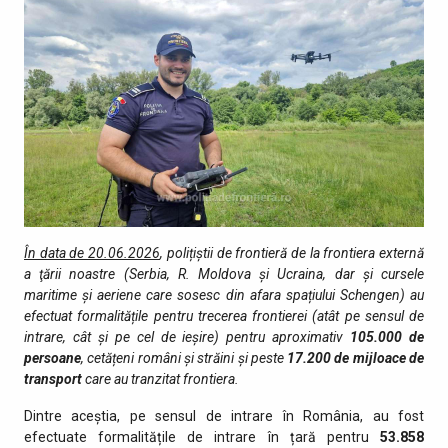
În data de 20.06.2026
, polițiștii de frontieră de la frontiera externă
a ţării noastre (Serbia, R. Moldova și Ucraina, dar și cursele
maritime și aeriene care sosesc din afara spațiului Schengen) au
efectuat formalitățile pentru trecerea frontierei (atât pe sensul de
intrare, cât şi pe cel de ieşire) pentru aproximativ
105.000
de
persoane
, cetățeni români și străini şi peste
17.200
de mijloace de
transport
care au tranzitat fro­ntiera.
Dintre aceștia, pe sensul de intrare în România, au fost
efectuate formalitățile de intrare în țară pentru
53.858