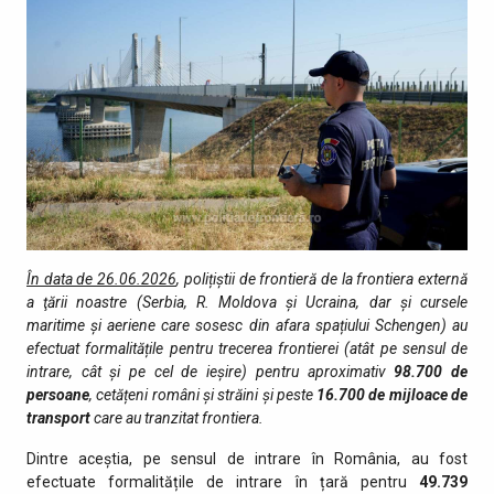
În data de 26.06.2026
, polițiștii de frontieră de la frontiera externă
a ţării noastre (Serbia, R. Moldova și Ucraina, dar și cursele
maritime și aeriene care sosesc din afara spațiului Schengen) au
efectuat formalitățile pentru trecerea frontierei (atât pe sensul de
intrare, cât şi pe cel de ieşire) pentru aproximativ
98.700
de
persoane
, cetățeni români și străini şi peste
16.700
de mijloace de
transport
care au tranzitat fro­ntiera.
Dintre aceștia, pe sensul de intrare în România, au fost
efectuate formalitățile de intrare în țară pentru
49.739