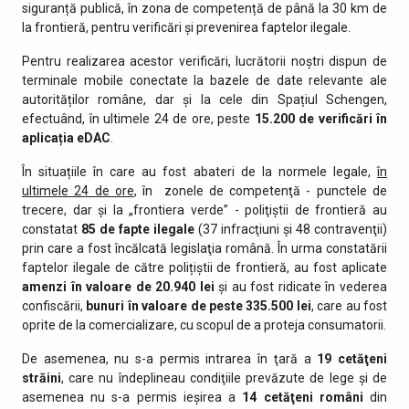
siguranță publică, în zona de competență de până la 30 km de
la frontieră, pentru verificări și prevenirea faptelor ilegale.
Pentru realizarea acestor verificări, lucrătorii noștri dispun de
terminale mobile conectate la bazele de date relevante ale
autorităților române, dar și la cele din Spațiul Schengen,
efectuând, în ultimele 24 de ore, peste
15.200 de
verificări în
aplicația eDAC
.
În situațiile în care au fost abateri de la normele legale,
în
ultimele 24 de ore
, în zonele de competenţă - punctele de
trecere, dar şi la „frontiera verde” - poliţiştii de frontieră au
constatat
85 de fapte ilegale
(37 infracţiuni şi 48 contravenţii)
prin care a fost încălcată legislaţia română. În urma constatării
faptelor ilegale de către polițiștii de frontieră, au fost aplicate
amenzi în valoare de 20.940 lei
și au fost ridicate în vederea
confiscării,
bunuri în valoare de peste
335.500 lei
, care au fost
oprite de la comercializare, cu scopul de a proteja consumatorii.
De asemenea, nu s-a permis intrarea în ţară a
19 cetăţeni
străini
, care nu îndeplineau condiţiile prevăzute de lege şi de
asemenea nu s-a permis ieşirea a
14 cetăţeni români
din