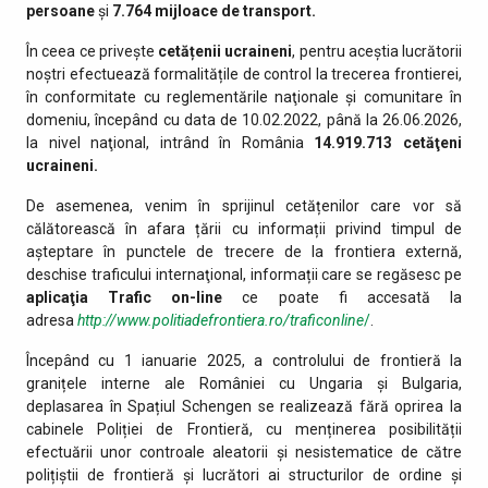
persoane
și
7.764
mijloace de transport.
În ceea ce privește
cetățenii ucraineni
, pentru aceștia lucrătorii
noștri efectuează formalitățile de control la trecerea frontierei,
în conformitate cu reglementările naţionale şi comunitare în
domeniu, începând cu data de 10.02.2022, până la 26.06.2026,
la nivel naţional, intrând în România
14.919.713
cetăţeni
ucraineni.
De asemenea, venim în sprijinul cetățenilor care vor să
călătorească în afara țării cu informații privind timpul de
așteptare în punctele de trecere de la frontiera externă,
deschise traficului internaţional, informații care se regăsesc pe
aplicaţia Trafic on-line
ce poate fi accesată la
adresa
http://www.politiadefrontiera.ro/traficonline
/
.
Începând cu 1 ianuarie 2025, a controlului de frontieră la
granițele interne ale României cu Ungaria și Bulgaria,
deplasarea în Spațiul Schengen se realizează fără oprirea la
cabinele Poliției de Frontieră, cu menținerea posibilității
efectuării unor controale aleatorii și nesistematice de către
polițiștii de frontieră și lucrători ai structurilor de ordine și