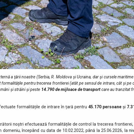
 externă a ţării noastre (Serbia, R. Moldova și Ucraina, dar și cursele maritime
ormalitățile pentru trecerea frontierei (atât pe sensul de intrare, cât şi pe 
omâni și străini şi peste
14.790
de mijloace de transport
care au tranzitat f
fectuate formalitățile de intrare în țară pentru
45.170
persoane
și
7.3
crătorii noștri efectuează formalitățile de control la trecerea frontierei,
n domeniu, începând cu data de 10.02.2022, până la 25.06.2026, la niv