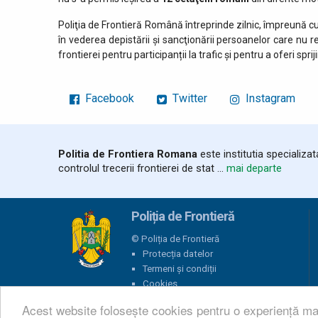
Poliţia de Frontieră Română întreprinde zilnic, împreună cu
în vederea depistării şi sancţionării persoanelor care nu 
frontierei pentru participanții la trafic și pentru a oferi sprij
Facebook
Twitter
Instagram
Politia de Frontiera Romana
este institutia specializa
controlul trecerii frontierei de stat ...
mai departe
Poliția de Frontieră
© Poliția de Frontieră
Protecția datelor
Termeni și condiții
Cookies
Informații tehnice
Acest website folosește cookies pentru o experiență ma
E-mail