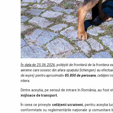
În data de 25.06.2026
, polițiștii de frontieră de la frontiera
aeriene care sosesc din afara spațiului Schengen) au efectuat f
de ieşire) pentru aproximativ
85.800
de persoane
, cetățeni r
ntiera.
Dintre aceștia, pe sensul de intrare în România, au fost e
mijloace de transport.
În ceea ce privește
cetățenii ucraineni
, pentru aceștia lu
conformitate cu reglementările naţionale şi comunitare î