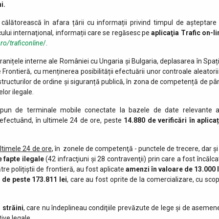
i.
călătorească în afara țării cu informații privind timpul de așteptare 
cului internaţional, informații care se regăsesc pe
aplicaţia Trafic on-li
.ro/traficonline
/
.
granițele interne ale României cu Ungaria și Bulgaria, deplasarea în Spați
Frontieră, cu menținerea posibilității efectuării unor controale aleatorii 
ai structurilor de ordine și siguranță publică, în zona de competență de pâ
lor ilegale.
i dispun de terminale mobile conectate la bazele de date relevante a
, efectuând, în ultimele 24 de ore, peste
14.880 de
verificări în aplica
ultimele 24 de ore
, în zonele de competenţă - punctele de trecere, dar şi 
e fapte ilegale
(42 infracţiuni şi 28 contravenţii) prin care a fost încălc
re polițiștii de frontieră, au fost aplicate
amenzi în valoare de 13.000 l
e de peste
173.811 lei
, care au fost oprite de la comercializare, cu scop
 străini
, care nu îndeplineau condiţiile prevăzute de lege şi de asemen
ive legale.