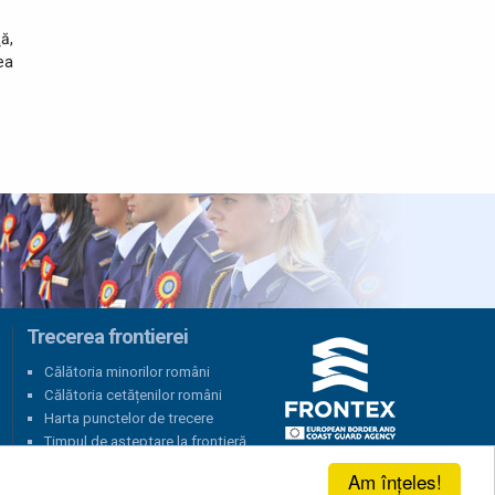
ă,
ea
Trecerea frontierei
Călătoria minorilor români
Călătoria cetățenilor români
Harta punctelor de trecere
Timpul de așteptare la frontieră
Am înțeles!