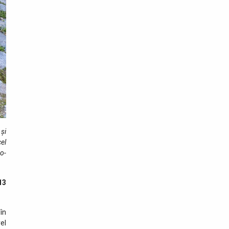
 și
cel
ro­
13
 în
el