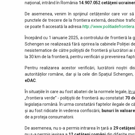
naţional, intrând în România
14.907.052
cetăţeni ucrainen
De asemenea, venim în sprijinul cetățenilor care vor să 
punctele de trecere de la frontiera externă, deschise trafi
ce poate fi accesată la adresa
http://www.politiadefrontiera
Începând cu 1 ianuarie 2025, a controlului de frontieră la 
Schengen se realizează fără oprirea la cabinele Poliției de 
nesistematice de către polițiștii de frontieră și lucrători 
la 30 km de la frontieră, pentru verificări și prevenirea fapte
Pentru realizarea acestor verificări, lucrătorii noștr
autorităților române, dar și la cele din Spațiul Schengen
eDAC
.
În situațiile în care au fost abateri de la normele legale,
în 
„frontiera verde” - poliţiştii de frontieră au constatat
70 d
legislaţia română. În urma constatării faptelor ilegale de căt
și au fost ridicate în vederea confiscării,
bunuri în valoar
de a proteja consumatorii.
De asemenea, nu s-a permis intrarea în ţară a
29 cetăţeni
nu s-a permis ieşirea a
12 cetăţeni români
din diferite mot