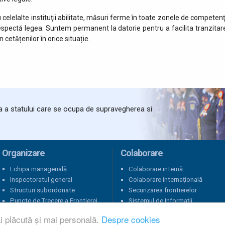
 celelalte instituţii abilitate, măsuri ferme în toate zonele de competenţ
respectă legea. Suntem permanent la datorie pentru a facilita tranzitar
in cetățenilor în orice situație.
ta a statului care se ocupa de supravegherea si
Organizare
Colaborare
Echipa managerială
Colaborare internă
Inspectoratul general
Colaborare internațională
Structuri subordonate
Securizarea frontierelor
Puncte de Trecere a Frontierei
Sistemul de Informații
Schengen
i plăcută și mai personală.
Despre cookies
Sancțiuni internaționale