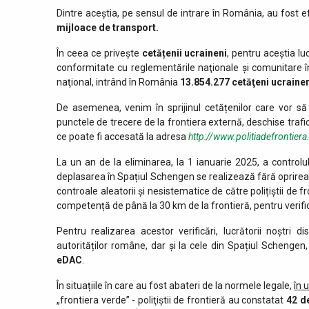
Dintre aceștia, pe sensul de intrare în România, au fost e
mijloace de transport.
În ceea ce privește
cetățenii ucraineni
, pentru aceștia lu
conformitate cu reglementările naţionale şi comunitare î
naţional, intrând în România
13.854.277
cetăţeni ucrainen
De asemenea, venim în sprijinul cetățenilor care vor să 
punctele de trecere de la frontiera externă, deschise trafi
ce poate fi accesată la adresa
http://www.politiadefrontiera
La un an de la eliminarea, la 1 ianuarie 2025, a controlul
deplasarea în Spațiul Schengen se realizează fără oprirea la
controale aleatorii și nesistematice de către polițiștii de fr
competență de până la 30 km de la frontieră, pentru verifică
Pentru realizarea acestor verificări, lucrătorii noștr
autorităților române, dar și la cele din Spațiul Schengen
eDAC
.
În situațiile în care au fost abateri de la normele legale,
în 
„frontiera verde” - poliţiştii de frontieră au constatat
42 d