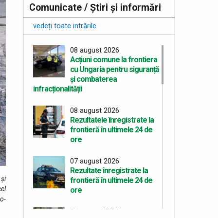
Comunicate / Știri și informări
vedeți toate intrările
08 august 2026
Acțiuni comune la frontiera
cu Ungaria pentru siguranță
și combaterea
infracționalității
08 august 2026
Rezultatele înregistrate la
frontieră în ultimele 24 de
ore
07 august 2026
Rezultate înregistrate la
 și
frontieră în ultimele 24 de
cel
ore
ro­
06 august 2026