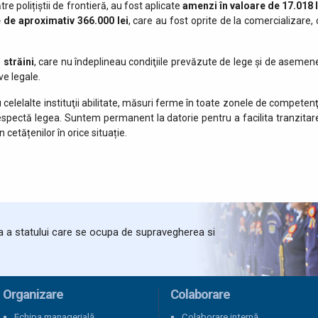
re polițiștii de frontieră, au fost aplicate
amenzi în valoare de 17.018 l
e de aproximativ
366.000 lei
, care au fost oprite de la comercializare, 
 străini
, care nu îndeplineau condiţiile prevăzute de lege şi de asemen
ve legale.
 celelalte instituţii abilitate, măsuri ferme în toate zonele de competenţ
respectă legea. Suntem permanent la datorie pentru a facilita tranzitar
in cetățenilor în orice situație.
ta a statului care se ocupa de supravegherea si
Organizare
Colaborare
Echipa managerială
Colaborare internă