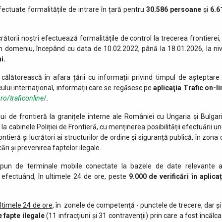
fectuate formalitățile de intrare în țară pentru
30.586
persoane
și
6.6
crătorii noștri efectuează formalitățile de control la trecerea frontierei,
n domeniu, începând cu data de 10.02.2022, până la 18.01.2026, la niv
i.
călătorească în afara țării cu informații privind timpul de așteptare 
cului internaţional, informații care se regăsesc pe
aplicaţia Trafic on-li
.ro/traficonline
/
.
ui de frontieră la granițele interne ale României cu Ungaria și Bulgari
 cabinele Poliției de Frontieră, cu menținerea posibilității efectuării un
ontieră și lucrători ai structurilor de ordine și siguranță publică, în zona
ri și prevenirea faptelor ilegale.
i dispun de terminale mobile conectate la bazele de date relevante a
, efectuând, în ultimele 24 de ore, peste
9.000 de
verificări în aplica
ultimele 24 de ore
, în zonele de competenţă - punctele de trecere, dar şi 
e fapte ilegale
(11 infracţiuni şi 31 contravenţii) prin care a fost încălc