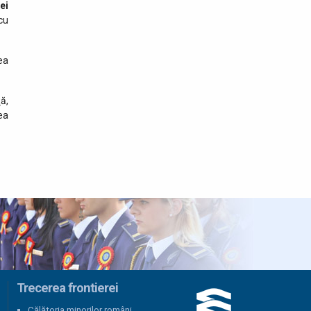
ei
04 august 2026
cu
Salvat la timp de polițiștii de
frontieră, după ce a adormit
pe un colac în mijlocul
ea
Dunării
04 august 2026
ă,
Biciclete electrice în
ea
valoare de 20.000 de euro,
căutate de autoritățile
austriece, descoperite de polițiștii de
frontieră bihoreni
04 august 2026
Rezultate înregistrate la
frontieră în ultimele 24 de
ore
03 august 2026
România și Republica
Trecerea frontierei
Moldova consolidează
cooperarea pentru
Călătoria minorilor români