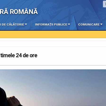
IERĂ ROMÂNĂ
I DE CĂLĂTORIE
INFORMAȚII PUBLICE
COMUNICARE
ultimele 24 de ore