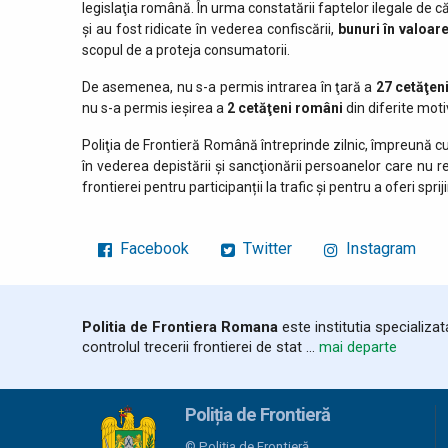
legislaţia română. În urma constatării faptelor ilegale de căt
și au fost ridicate în vederea confiscării,
bunuri în valoar
scopul de a proteja consumatorii.
De asemenea, nu s-a permis intrarea în ţară a
27 cetăţeni
nu s-a permis ieşirea a
2 cetăţeni români
din diferite moti
Poliţia de Frontieră Română întreprinde zilnic, împreună cu
în vederea depistării şi sancţionării persoanelor care nu 
frontierei pentru participanții la trafic și pentru a oferi sprij
Facebook
Twitter
Instagram
Politia de Frontiera Romana
este institutia specializa
controlul trecerii frontierei de stat ...
mai departe
Poliția de Frontieră
© Poliția de Frontieră